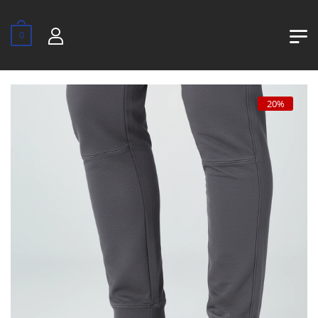
0
20%