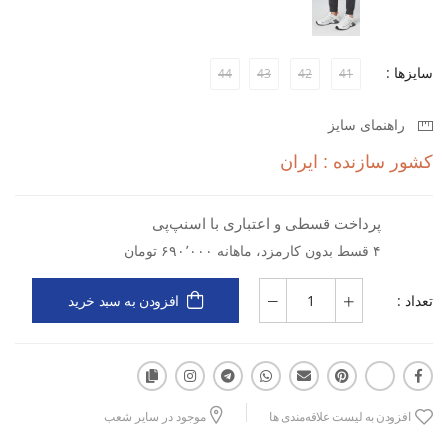
رویه پارچه‌ای Mesh با قابلیت ضدآب برای محافظت در برابر رطوبت
سایزها :
44
43
42
41
زیره TPU + Rubber با چسبندگی و دوام بالا
راهنمای سایز
کشور سازنده : ایران
قالب استاندارد و طراحی ارگونومیک برای راحتی طولانی‌مدت
پرداخت قسطی و اعتباری با اسنپ‌پی
۴ قسط بدون کارمزد، ماهانه ۶۹۰٬۰۰۰ تومان
مناسب کوهنوردی، طبیعت‌گردی و کمپینگ
تعداد :
افزودن به سبد خرید
تنفس‌پذیر و مقاوم در برابر شرایط سخت محیطی
با خرید این کفش از فروشگاه اینترنتی اسپورتلند، می‌توانید با استفاده از
شرایط خرید اقساطی کفش کوهنوردی، بدون فشار مالی، خود را برای
مسیرهای چالش‌برانگیز آماده کنید. سالامون Speed Verse M همراهی
افزودن به لیست علاقه‌مندی ها
موجود در سایر شعب
مطمئن برای صعود، فرود و پیمایش در دل طبیعت است.