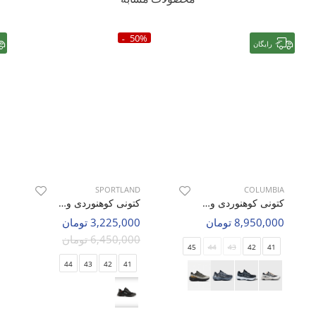
50%
رایگان
SPORTLAND
COLUMBIA
کتونی کوهنوردی و طبیعت گردی مردانه کلمبیا Columbia Nomad Trek M
کتونی کوهنوردی و طبیعت گردی مردانه اسپورتلند Prime Walk M
8,950,000 تومان
3,225,000 تومان
6,450,000 تومان
45
44
43
42
41
44
43
42
41