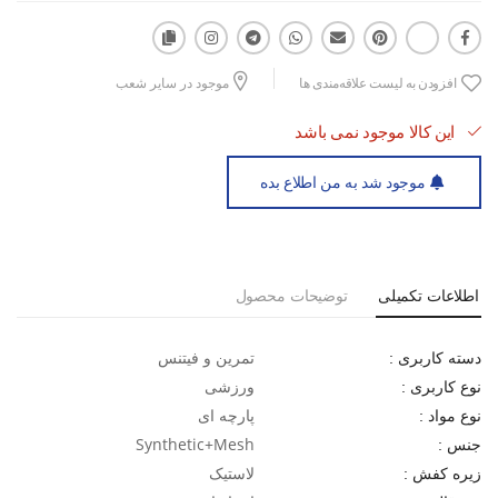
نوع قالب: استاندارد ، با راحتی بالا و فرم‌دهی اصولی به پا
افزودن به لیست علاقه‌مندی ها
موجود در سایر شعب
فناوری Air Max: دارای بالشتک‌های هوا در زیره برای جذب فشار و
این کالا موجود نمی باشد
افزایش راحتی هنگام تمرین یا پیاده‌روی طولانی
موجود شد به من اطلاع بده
کفش ورزشی مردانه نایکی Air Max Plus TN M
گزینه‌ای ایده‌آل برای افرادی است که هم در باشگاه فعالیت دارند، هم در
محیط شهری به‌دنبال کفشی راحت و باکیفیت هستند.
اطلاعات تکمیلی
توضیحات محصول
با خرید این مدل از اسپورتلند، علاوه‌بر بهرمندی از کیفیت بالا،می‌توانید از
شرایط خرید اقساطی نیز بهره‌مند شوید.
تمرین و فیتنس
دسته کاربری :
ورزشی
نوع کاربری :
پارچه ای
نوع مواد :
Synthetic+Mesh
جنس :
لاستیک
زیره کفش :