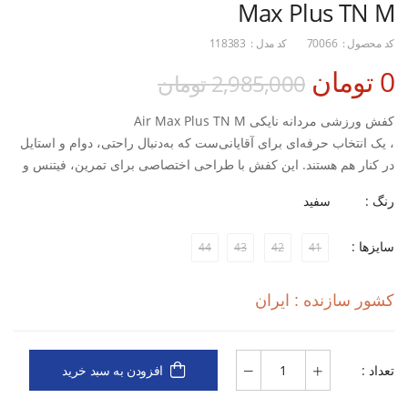
Max Plus TN M
کد محصول :
70066
کد مدل :
118383
0 تومان
2,985,000 تومان
کفش ورزشی مردانه نایکی Air Max Plus TN M
، یک انتخاب حرفه‌ای برای آقایانی‌ست که به‌دنبال راحتی، دوام و استایل
در کنار هم هستند. این کفش با طراحی اختصاصی برای تمرین، فیتنس و
فعالیت‌های ورزشی، مجهز به بالشتک‌ هوای Air Max بوده که تجربه‌ای
رنگ :
سفید
نرم و بدون فشار به پاها در تمرینات طولانی و پرتحرک ایجاد می‌کند.
ویژگی‌های محصول:
سایزها :
44
43
42
41
دسته کاربری: تمرین و فیتنس
جنس رویه: ترکیب پارچه مش (Mesh) و مواد Synthetic با قابلیت
کشور سازنده : ایران
تنفس‌پذیری بالا
تعداد :
افزودن به سبد خرید
زیره کفش: لاستیکی، ضدسایش و بادوام، مناسب برای سطوح مختلف