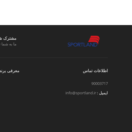
مشترک شوی
ما به شما ت
اطلاعات تماس
معرفی برند
90003717
ایمیل :
info@sportland.ir