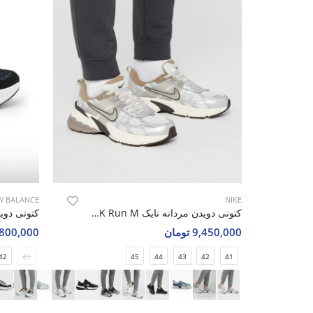
W BALANCE
NIKE
کتونی دویدن مردانه نایک Nike V2K Run M
9,450,000 تومان
4,800,000 تو
42
41
45
44
43
42
41