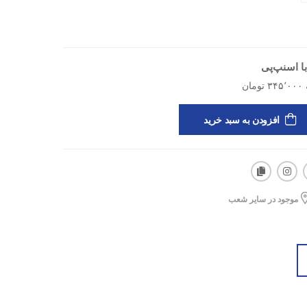
 قالب استاندارد کفش هم باعث می‌شه پا کاملاً در جای
 وارد نشه.
ا اسنپ‌پی
1906 Summit M یه ترکیب عالی از سبک بودن، دوام و طراحی خوبه ،که اونو به
کارای حرفه‌ای تبدیل کرده.
افزودن به سبد خرید
موجود در سایر شعب