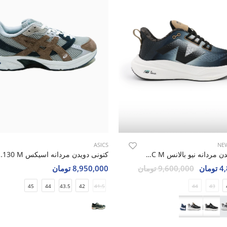
ASICS
NE
کتونی دویدن مردانه نیو بالانس Trainer SC M
کتونی دویدن مردانه اسی
مان
9,600,000 تومان
8,950,000 تومان
45
44
43.5
42
41.5
44
43