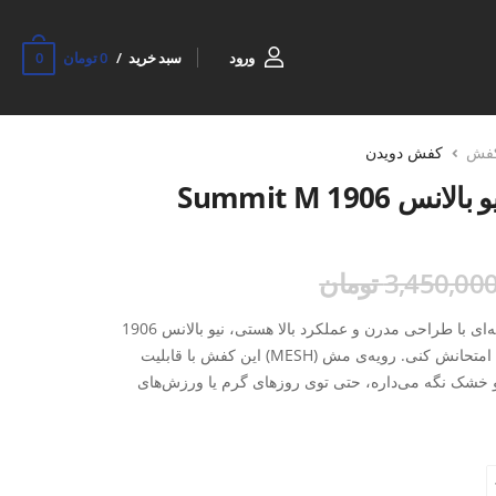
0
ورود
سبد خرید
0 تومان
فش
کفش دویدن
1906 Summit M
3,450,00 تومان
اگه دنبال یه کفش دویدن مردونه حرفه‌ای با طراحی مدرن و عملکرد بالا هستی، نیو بالانس 1906
Summit M دقیقاً همون مدلیه که باید امتحانش کنی. رویه‌ی مش (MESH) این کفش با قابلیت
و خشک نگه می‌داره، حتی توی روزهای گرم یا ورزش‌های
ربه فوق‌العاده‌ای داره و هم‌زمان ثبات و راحتی لازم برای دویدن