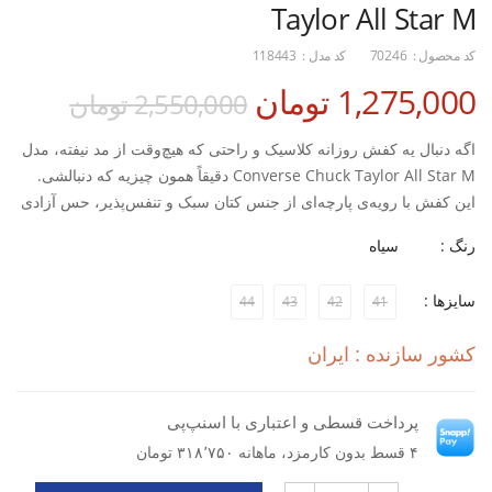
Taylor All Star M
کد محصول :
70246
کد مدل :
118443
1,275,000 تومان
2,550,000 تومان
اگه دنبال یه کفش روزانه کلاسیک و راحتی که هیچ‌وقت از مد نیفته، مدل
Converse Chuck Taylor All Star M دقیقاً همون چیزیه که دنبالشی.
این کفش با رویه‌ی پارچه‌ای از جنس کتان سبک و تنفس‌پذیر، حس آزادی
و راحتی رو توی طول روز برات به‌همراه میاره. طراحی ساده و خاصش
رنگ :
سیاه
هم باعث می‌شه با هر استایل کژوال یا نیمه‌اسپرتی راحت ست بشه.
سایزها :
44
43
42
41
زیره‌ی لاستیکی مقاوم و ضدلغزش اون، چسبندگی خوبی روی سطوح
مختلف داره و قالب استانداردش باعث می‌شه پا توش احساس راحتی
کشور سازنده : ایران
کنه، چه برای پیاده‌روی روزانه، چه برای استایل شهری و روزمره.
ویژگی‌ها:
پرداخت قسطی و اعتباری با اسنپ‌پی
۴ قسط بدون کارمزد، ماهانه ۳۱۸٬۷۵۰ تومان
رویه از کتان سبک، خنک و بادوام