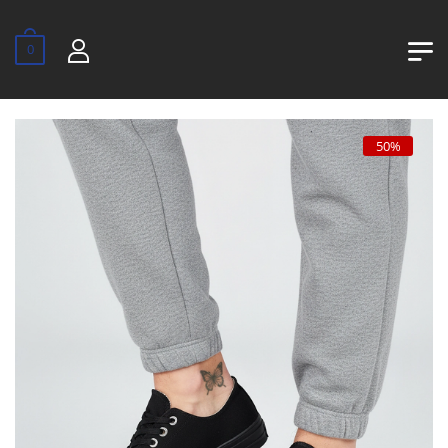
0
50%