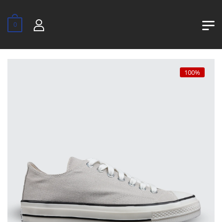
0
100%