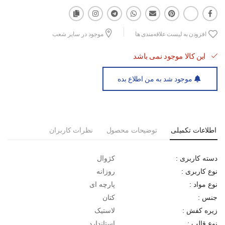
زیره‌ی لاستیکی با چسبندگی عالی
افزودن به لیست علاقه‌مندی ها
موجود در سایر شعب
این کالا موجود نمی باشد
طراحی کلاسیک و همیشه جذاب
موجود شد به من اطلاع بده
مناسب برای استایل روزانه و خیابانی
اطلاعات تکمیلی
توضیحات محصول
نظرات کاربران
قالب استاندارد و راحت برای استفاده طولانی
کژوال
دسته کاربری :
روزانه
نوع کاربری :
پارچه ای
نوع مواد :
کتان
جنس :
لاستیک
زیره کفش :
استاندارد
نوع قالب :