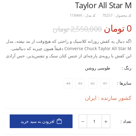
Taylor All Star M
کد محصول :
70257
کد مدل :
118444
0 تومان
2,550,000 تومان
اگه دنبال یه کفش روزانه کلاسیک و راحتی که هیچ‌وقت از مد نیفته، مدل
Converse Chuck Taylor All Star M دقیقاً همون چیزیه که دنبالشی.
این کفش با رویه‌ی پارچه‌ای از جنس کتان سبک و تنفس‌پذیر، حس آزادی
و راحتی رو توی طول روز برات به‌همراه میاره. طراحی ساده و خاصش
رنگ :
طوسی روشن
هم باعث می‌شه با هر استایل کژوال یا نیمه‌اسپرتی راحت ست بشه.
سایزها :
44
43
42
41
زیره‌ی لاستیکی مقاوم و ضدلغزش اون، چسبندگی خوبی روی سطوح
مختلف داره و قالب استانداردش باعث می‌شه پا توش احساس راحتی
کشور سازنده : ایران
کنه، چه برای پیاده‌روی روزانه، چه برای استایل شهری و روزمره.
ویژگی‌ها:
تعداد :
افزودن به سبد خرید
رویه از کتان سبک، خنک و بادوام