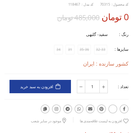
کد محصول :
70315
کد مدل :
118467
0 تومان
485,000 تومان
رنگ :
سفید- گلبهی
سایزها :
34
31
35-36
32-33
کشور سازنده : ایران
تعداد :
افزودن به سبد خرید
افزودن به لیست علاقه‌مندی ها
موجود در سایر شعب