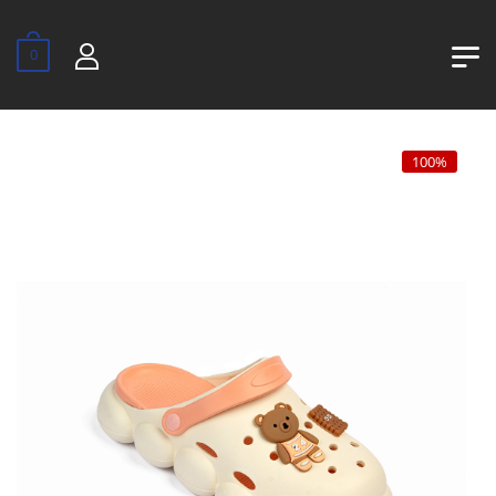
0
100%