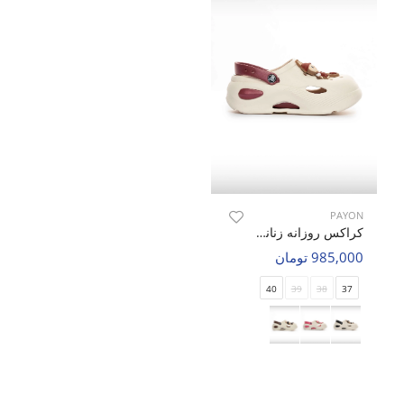
PAYON
کراکس روزانه زنانه پایون Labubu Coffee W
985,000 تومان
40
39
38
37