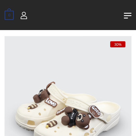
0
30%