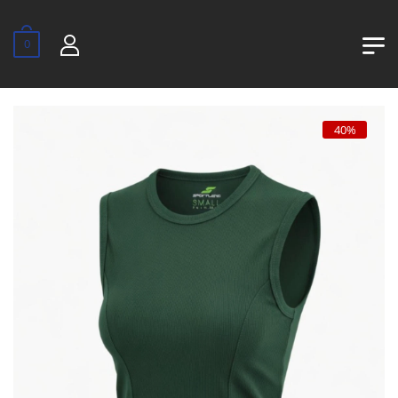
0
40%