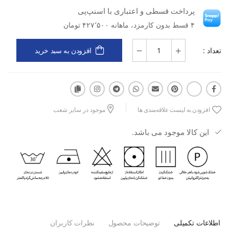
پرداخت قسطی و اعتباری با اسنپ‌پی
مدل: Cortina W
۴ قسط بدون کارمزد، ماهانه ۴۲۷٬۵۰۰ تومان
دسته کاربری: تمرین و فیتنس
تعداد :
افزودن به سبد خرید
نوع کاربری: ورزشی
نوع مواد: پارچه‌ای
افزودن به لیست علاقه‌مندی ها
موجود در سایر شعب
جنس: نخی
این کالا موجود می باشد.
مزایا: سبک، لطیف، تنفس‌پذیر، راحت در حرکت، مناسب تمرین
کاربرد: باشگاه، تمرینات سبک، حرکات کششی، پیاده‌روی، فعالیت روزانه
فعال
اطلاعات تکمیلی
توضیحات محصول
نظرات کاربران