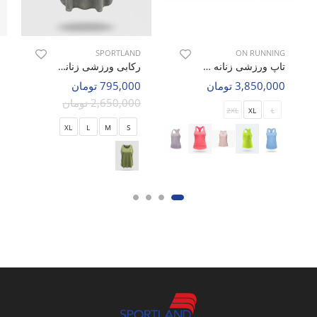
SPORTLAND
ON RUNNING
تاپ ورزشی زنانه آن رانینگ Velora W
رکابی ورزشی زنانه اسپورتلند Rolf W
3,850,000 تومان
795,000 تومان
2,650,000 تومان
2XL
XL
L
XL
L
M
S