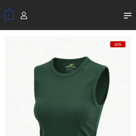
0
40%