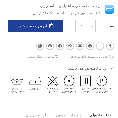
پرداخت قسطی و اعتباری با اسنپ‌پی
مدل: Cortina W
۴ قسط بدون کارمزد، ماهانه ۴۲۷٬۵۰۰ تومان
دسته کاربری: تمرین و فیتنس
تعداد :
افزودن به سبد خرید
نوع کاربری: ورزشی
نوع مواد: پارچه‌ای
افزودن به لیست علاقه‌مندی ها
موجود در سایر شعب
جنس: نخی
این کالا موجود می باشد.
مزایا: سبک، لطیف، تنفس‌پذیر، راحت در حرکت، مناسب تمرین
کاربرد: باشگاه، تمرینات سبک، حرکات کششی، پیاده‌روی، فعالیت روزانه
فعال
اطلاعات تکمیلی
توضیحات محصول
نظرات کاربران