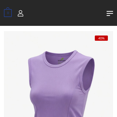
0
40%