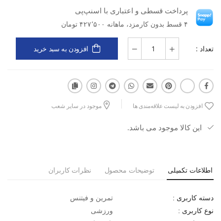
پرداخت قسطی و اعتباری با اسنپ‌پی
مدل: Cortina W
۴ قسط بدون کارمزد، ماهانه ۴۲۷٬۵۰۰ تومان
دسته کاربری: تمرین و فیتنس
تعداد :
افزودن به سبد خرید
نوع کاربری: ورزشی
نوع مواد: پارچه‌ای
افزودن به لیست علاقه‌مندی ها
موجود در سایر شعب
جنس: نخی
این کالا موجود می باشد.
مزایا: سبک، لطیف، تنفس‌پذیر، راحت در حرکت، مناسب تمرین
کاربرد: باشگاه، تمرینات سبک، حرکات کششی، پیاده‌روی، فعالیت روزانه
اطلاعات تکمیلی
توضیحات محصول
نظرات کاربران
فعال
تمرین و فیتنس
دسته کاربری :
ورزشی
نوع کاربری :