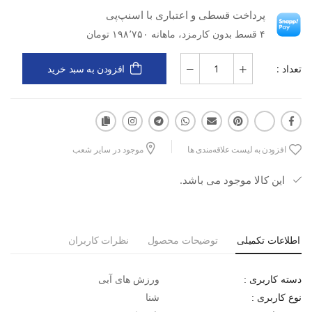
پرداخت قسطی و اعتباری با اسنپ‌پی
است.
ویژگی‌ها:
۴ قسط بدون کارمزد، ماهانه ۱۹۸٬۷۵۰ تومان
طراحی Unisex قابل استفاده برای بانوان و آقایان
تعداد :
افزودن به سبد خرید
لنزهای ضد بخار و ضد آب برای وضوح کامل در استخر
بند قابل تنظیم برای فیت بهتر روی صورت
افزودن به لیست علاقه‌مندی ها
موجود در سایر شعب
این کالا موجود می باشد.
جنس پلاستیکی سبک و مقاوم برای استفاده مداوم
اطلاعات تکمیلی
توضیحات محصول
نظرات کاربران
مناسب برای شنا در استخر، تمرین‌های تابستانی و تفریح آبی
ورزش های آبی
دسته کاربری :
شنا
نوع کاربری :