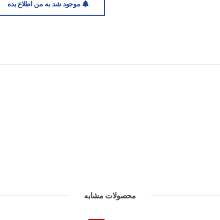
موجود شد به من اطلاع بده
با خرید این کفش دویدن اسپورتلند از ف
اقساطی کفش ورزشی بهره‌مند شوید و 
مداوم داشته باشید. Campaign Run U همراهی مطمئن برای هر مسافت و هر شرایطی است.
محصولات مشابه