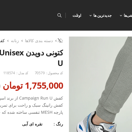
فی‌ها
جدیدترین ها
اوتلت
دسته بندی کالاها
زنانه
کف
U
کد محصول :
70579
کد مدل :
118574
1,755,000 تومان
0
کفش aign Run U
کفش رانینگ سبک و راحت برای تمرین‌ه
پارچه MESH تنفسی ساخته شد
حد پا در هنگام دویدن می‌شود.
رنگ :
نقره ای آبی
زیره‌ی ترکی