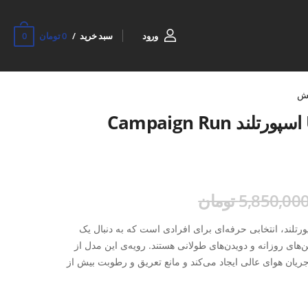
0
ورود
سبد خرید
0 تومان
ش
کتونی دویدن Unisex اسپورتلند Campaign Run
5,850,00 تومان
Camp از برند اسپورتلند، انتخابی حرفه‌ای برای افرادی است که به دنبال یک
ای روزانه و دویدن‌های طولانی هستند. رویه‌ی این مدل از
ه که جریان هوای عالی ایجاد می‌کند و مانع تعریق و رطوبت بیش از
بی PU + Rubber علاوه بر وزن سبک، خاصیت ضربه‌گیری قوی دارد و از وارد شدن