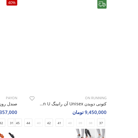
40%
رایگان
PAYON
ON RUNNING
کتونی دویدن Unisex آن رانینگ On Running Horizon U
صندل روزانه زن
9,450,000 تومان
357,000 تومان
32
31
45
44
43
42
41
40
39
38
37