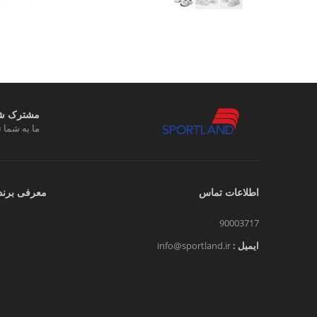
مشترک شوی
ما به شما ت
اطلاعات تماس
معرفی برند
90003717
ایمیل :
info@sportland.ir