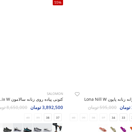
55%
SALOMON
انه پایون Lona Nill W
کتونی پیاده روی زنانه سالا
595,000 تومان
3,892,500 تومان
8,650,000 تومان
40
39
38
37
40
39
38
37
34
33