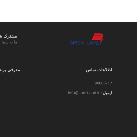
مشترک شوی
ما به شما ت
اطلاعات تماس
معرفی برند
90003717
ایمیل :
info@sportland.ir