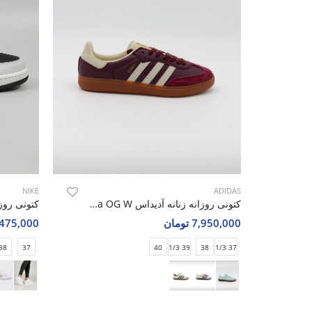
NIKE
ADIDAS
کتونی روزانه زنانه آدیداس Adidas Samba OG W
7,950,000 تومان
3,475,000 تو
38
37
40
39 1/3
38
37 1/3