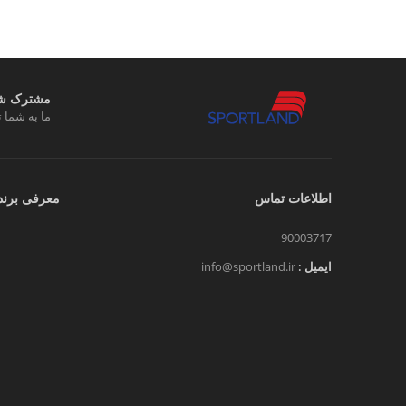
مشترک شوی
ما به شما ت
اطلاعات تماس
معرفی برند
90003717
ایمیل :
info@sportland.ir