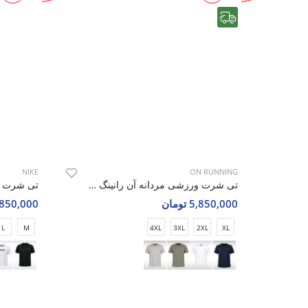
رایگان
NIKE
ON RUNNING
تی شرت ورزشی مردانه آن رانینگ Blaze Fit M
5,850,000 تومان
3,850,000 تو
L
M
4XL
3XL
2XL
XL