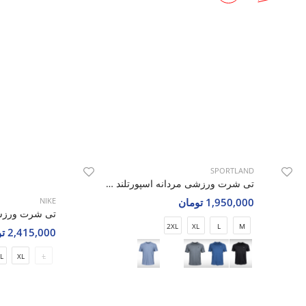
SPORTLAND
تی شرت ورزشی مردانه اسپورتلند SHIFT Impact M
1,950,000 تومان
NIKE
2XL
XL
L
M
2,415,000 تومان
L
XL
L