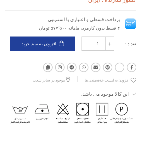
کشور سازنده : ایران
نوع کاربری: ورزشی
پرداخت قسطی و اعتباری با اسنپ‌پی
۴ قسط بدون کارمزد، ماهانه ۵۷۷٬۵۰۰ تومان
نوع مواد: پارچه‌ای
تعداد :
افزودن به سبد خرید
جنس: فلامنت ملانژ
مزایا: سبک، راحت، خوش‌فرم، مناسب تمرین و استفاده روزمره
ورزشی
افزودن به لیست علاقه‌مندی ها
موجود در سایر شعب
کاربرد: باشگاه، فیتنس، تمرینات هوازی، حرکات کششی و فعالیت‌های
سبک ورزشی
این کالا موجود می باشد.