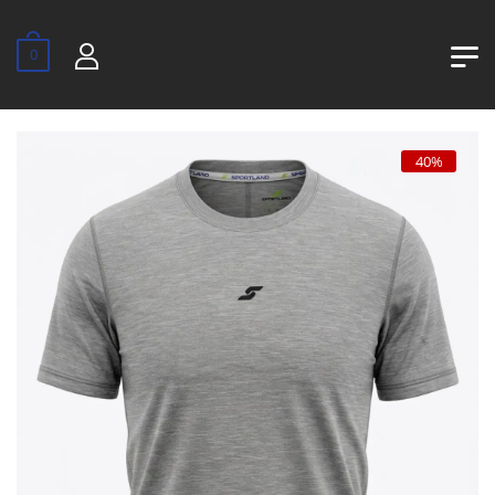
0
40%