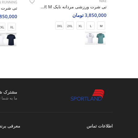
NIKE
 RUNNING
تی شرت ورزشی مردانه نایک Nike Valor Fit M
3,850,000 تومان
5,850,000 تو
3XL
2XL
XL
L
M
2XL
XL
مشترک شوی
ما به شما ت
اطلاعات تماس
معرفی برند