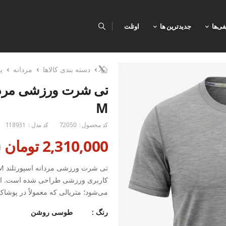
فی‌ها
جدیدترین ها
اوتلت
دسته بندی کالاها
مردانه
پ
M
کد محصول :
72050
کد مدل :
118931
2,310,000 تومان
0
کاربری ورزشی طراحی شده است. این ت
می‌شود؛ متریالی که معمولاً در پوشا
می‌رود.
رنگ :
طوسی روشن