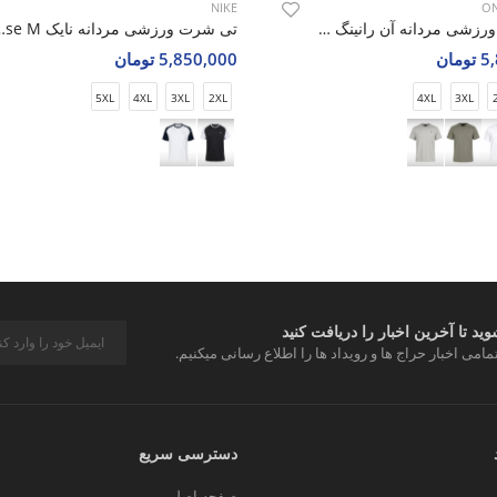
NIKE
ON
تی شرت ورزشی مردانه آن رانینگ Blaze Fit M
تی شرت ورزشی مردانه
مان
5,850,000 تومان
5XL
4XL
3XL
2XL
4XL
3XL
د تا آخرین اخبار را دریافت کنید
مامی اخبار حراج ها و رویداد ها را اطلاع رسانی میکنیم.
دسترسی سریع
صفحه اصلی