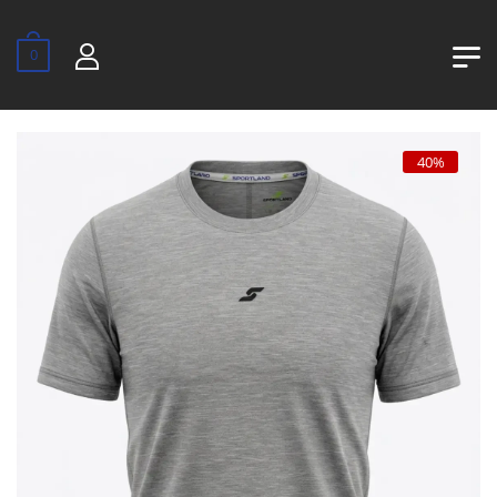
0
40%