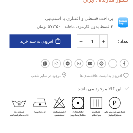
کشور سازنده : ایران
نوع کاربری: ورزشی
پرداخت قسطی و اعتباری با اسنپ‌پی
۴ قسط بدون کارمزد، ماهانه ۵۷۷٬۵۰۰ تومان
نوع مواد: پارچه‌ای
تعداد :
افزودن به سبد خرید
جنس: فلامنت ملانژ
مزایا: سبک، راحت، خوش‌فرم، مناسب تمرین و استفاده روزمره
ورزشی
افزودن به لیست علاقه‌مندی ها
موجود در سایر شعب
کاربرد: باشگاه، فیتنس، تمرینات هوازی، حرکات کششی و فعالیت‌های
سبک ورزشی
این کالا موجود می باشد.