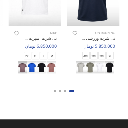
NIKE
ON RUNNING
تی شرت ورزشی مردانه آن رانینگ Blaze Fit M
تی شرت اسپرت مردانه نایک Nike Iron Soul M
5,850,000 تومان
6,850,000 تومان
2XL
XL
L
M
4XL
3XL
2XL
XL