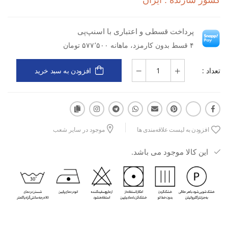
کشور سازنده : ایران
نوع کاربری: ورزشی
پرداخت قسطی و اعتباری با اسنپ‌پی
۴ قسط بدون کارمزد، ماهانه ۵۷۷٬۵۰۰ تومان
نوع مواد: پارچه‌ای
تعداد :
افزودن به سبد خرید
جنس: فلامنت ملانژ
مزایا: سبک، راحت، خوش‌فرم، مناسب تمرین و استفاده روزمره
ورزشی
افزودن به لیست علاقه‌مندی ها
موجود در سایر شعب
کاربرد: باشگاه، فیتنس، تمرینات هوازی، حرکات کششی و فعالیت‌های
سبک ورزشی
این کالا موجود می باشد.