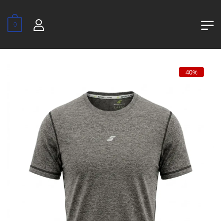
0
40%