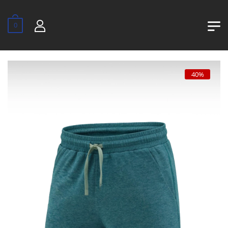
0
40%