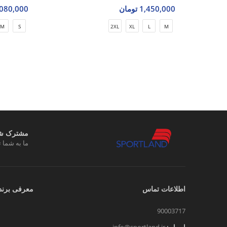
1,450,000 تومان
3,080,000 تو
M
S
2XL
XL
L
M
مشترک شوی
ما به شما ت
اطلاعات تماس
معرفی برند
90003717
ایمیل :
info@sportland.ir