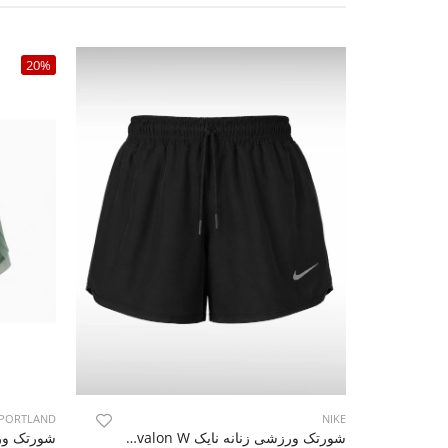
20%
PORTLAND
NIKE
شورتک ورزشی زنانه نایک Nike Avalon W