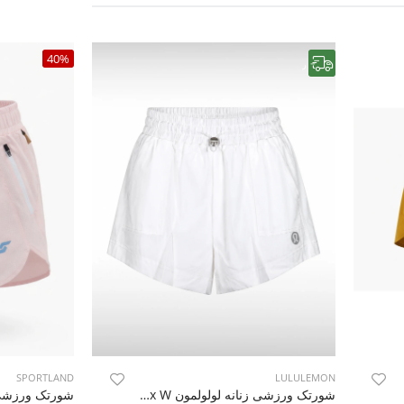
40%
رایگان
SPORTLAND
LULULEMON
شورتک ورزشی زنانه لولولمون Nova Flex W