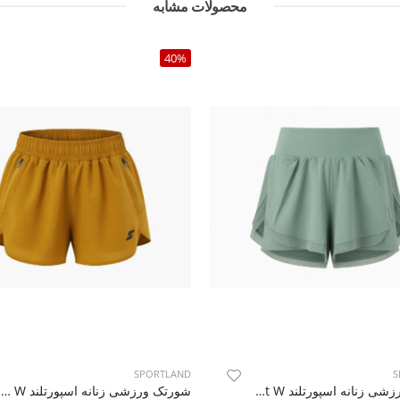
محصولات مشابه
40%
SPORTLAND
S
شورتک ورزشی زنانه اسپورتلند Pulse Fit W
شورتک ورزشی زنانه اسپورتلند SHIFT Motion W