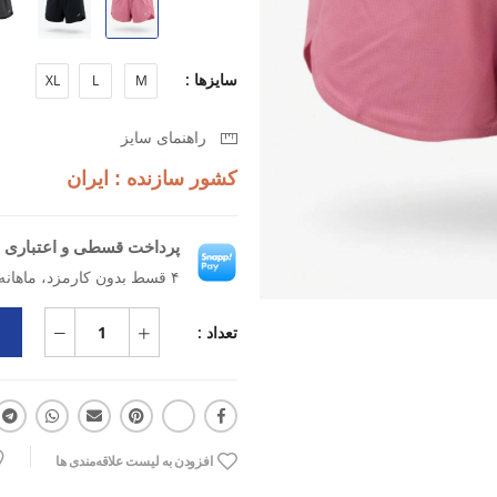
همچنین باعث می‌شود پوست احساس 
ویژگی‌های اصلی:
سایزها :
XL
L
M
برند: اسپورتلند
راهنمای سایز
دسته کاربری: تمرین و فیتنس
کشور سازنده : ایران
نوع کاربری: ورزشی
پرداخت قسطی و اعتباری ب
نوع مواد: پارچه‌ای
۴ قسط بدون کارمزد، ماهانه ۵۷۷٬۵۰۰ تومان
جنس: ایرو
تعداد :
ویژگی: مناسب برای حرکت (Motion)
مزایا: بسیار نرم، سبک، لطیف، آزادی
افزودن به لیست علاقه‌مندی ها
کاربرد: باشگاه، تمرینات فیتنس، یوگا