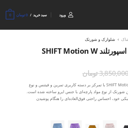
0
ورود
سبد خرید
0 تومان
شاک
شلوارک و شورتک
SHIFT Motion 
3,850,00 تومان
شورتک ورزشی زنانه اسپورتلند SHIFT Motion W با تمرکز بر دسته کاربری تمرین و فیتنس و نوع
ورتک از نوع مواد پارچه‌ای با جنس ایرو ساخته شده است.
کی خود، احساس راحتی فوق‌العاده‌ای را هنگام پوشیدن
به دنبال حداکثر آزادی حرکت و راحتی هستند، ایده‌آل است.
شان‌دهنده طراحی آن برای حرکت روان و بدون محدودیت است، که آن
، پیلاتس، بدنسازی و دویدن مناسب می‌سازد. لطافت پارچه ایرو