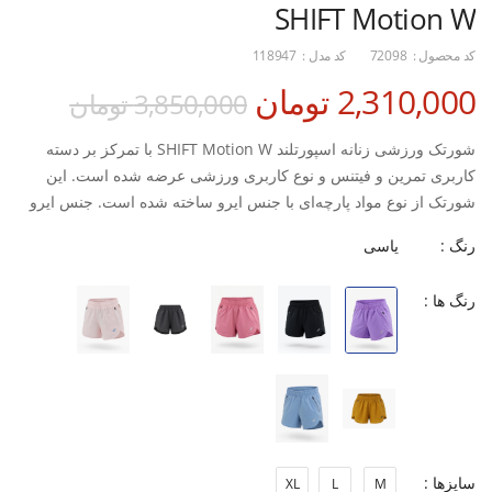
SHIFT Motion W
کد محصول :
72098
کد مدل :
118947
2,310,000 تومان
3,850,000 تومان
شورتک ورزشی زنانه اسپورتلند SHIFT Motion W با تمرکز بر دسته
کاربری تمرین و فیتنس و نوع کاربری ورزشی عرضه شده است. این
شورتک از نوع مواد پارچه‌ای با جنس ایرو ساخته شده است. جنس ایرو
به دلیل نرمی، لطافت و سبکی خود، احساس راحتی فوق‌العاده‌ای را
رنگ :
یاسی
هنگام پوشیدن فراهم می‌کند و برای ورزشکارانی که به دنبال حداکثر
آزادی حرکت و راحتی هستند، ایده‌آل است.
رنگ ها :
نام “Motion” در این مدل نشان‌دهنده طراحی آن برای حرکت روان و
بدون محدودیت است، که آن را برای تمرینات متنوع، از جمله یوگا،
پیلاتس، بدنسازی و دویدن مناسب می‌سازد. لطافت پارچه ایرو همچنین
باعث می‌شود پوست احساس خنکی و خشکی داشته باشد.
ویژگی‌های اصلی:
سایزها :
XL
L
M
برند: اسپورتلند