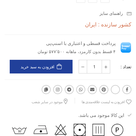
راهنمای سایز
دسته کاربری: تمرین و فیتنس
کشور سازنده : ایران
نوع کاربری: ورزشی
پرداخت قسطی و اعتباری با اسنپ‌پی
نوع مواد: پارچه‌ای
۴ قسط بدون کارمزد، ماهانه ۵۷۷٬۵۰۰ تومان
جنس: ایرو
تعداد :
افزودن به سبد خرید
ویژگی: مناسب برای حرکت (Motion)
مزایا: بسیار نرم، سبک، لطیف، آزادی حرکت بالا، خنک و خشک‌کننده
کاربرد: باشگاه، تمرینات فیتنس، یوگا، پیلاتس، دویدن، استفاده روزمره
افزودن به لیست علاقه‌مندی ها
موجود در سایر شعب
راحت
این کالا موجود می باشد.