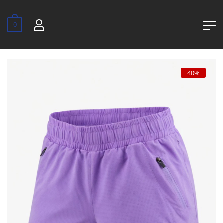
0
40%