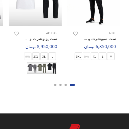
ADIDAS
NIKE
ست سویشرت و شلوار ورزشی مردانه نایک Nike Flow Active M
ست پولوشرت و شلوار ورزشی مردانه آدیداس Adidas Hyper Pulse M
6,850,000 تومان
8,950,000 تومان
3XL
2XL
XL
L
3XL
2XL
XL
L
M