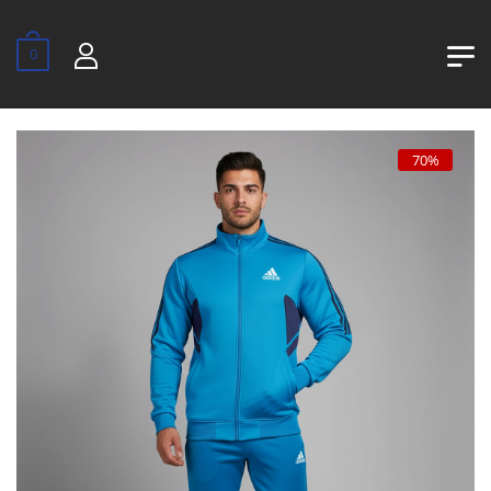
0
70%