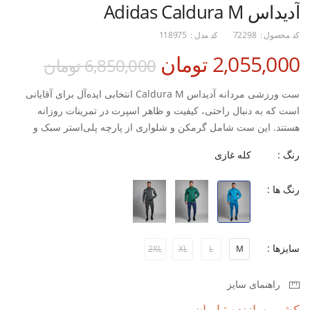
آدیداس Adidas Caldura M
کد محصول :
72298
کد مدل :
118975
2,055,000 تومان
6,850,000 تومان
ست ورزشی مردانه آدیداس Caldura M انتخابی ایده‌آل برای آقایانی
است که به دنبال راحتی، کیفیت و ظاهر اسپرت در تمرینات روزانه
هستند. این ست شامل گرمکن و شلواری از پارچه پلی‌استر سبک و
مقاوم است که با تهویه عالی، از تعریق جلوگیری کرده و آزادی کامل
رنگ :
کله غازی
حرکت را در حین تمرین فراهم می‌کند.
طراحی فیت استاندارد با دوخت حرفه‌ای، این ست را مناسب برای
رنگ ها :
استفاده در باشگاه، تمرینات فیتنس و استفاده روزمره کرده است. علاوه
بر این، فروشگاه اسپورتلند امکان خرید اقساطی ست ورزشی مردانه
آدیداس را فراهم کرده تا تهیه این محصول باکیفیت برای شما آسان‌تر
باشد.
سایزها :
2XL
XL
L
M
ویژگی‌ها
راهنمای سایز
:
ساخته‌شده از پارچه پلی‌استر سبک، بادوام و تنفس‌پذیر