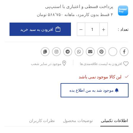
پرداخت قسطی و اعتباری با اسنپ‌پی
زیره‌ی EVA+Rubber با جذب شوک و دوام بالا
۴ قسط بدون کارمزد، ماهانه ۵۶۸٬۷۵۰ تومان
تعداد :
افزودن به سبد خرید
طراحی ارگونومیک و قالب استاندارد برای راحتی بیشتر
مناسب برای تمرین، پیاده‌روی و دویدن طولانی
افزودن به لیست علاقه‌مندی ها
موجود در سایر شعب
این کالا موجود نمی باشد
سبک، انعطاف‌پذیر و ضدلغزش
موجود شد به من اطلاع بده
اطلاعات تکمیلی
توضیحات محصول
نظرات کاربران