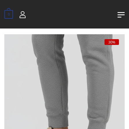
0
30%