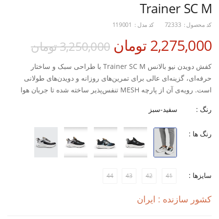
Trainer SC M
کد محصول :
72333
کد مدل :
119001
2,275,000 تومان
3,250,000 تومان
کفش دویدن نیو بالانس Trainer SC M با طراحی سبک و ساختار
حرفه‌ای، گزینه‌ای عالی برای تمرین‌های روزانه و دویدن‌های طولانی
است. رویه‌ی آن از پارچه MESH تنفس‌پذیر ساخته شده تا جریان هوا
درون کفش حفظ شود و پا در طول تمرین خنک و خشک بماند.
رنگ :
سفید-سبز
زیره‌ی مقاوم از ترکیب EVA و Rubber طراحی شده تا هم ضربه‌گیر
رنگ ها :
باشد و هم چسبندگی فوق‌العاده‌ای روی سطوح مختلف ایجاد کند. قالب
استاندارد و طراحی ارگونومیک این مدل، تعادل و راحتی را در هر گام به
همراه دارد و برای باشگاه یا فضای باز کاملاً مناسب است.
ویژگی‌ها:
سایزها :
44
43
42
41
کشور سازنده : ایران
رویه از پارچه MESH سبک و تنفس‌پذیر