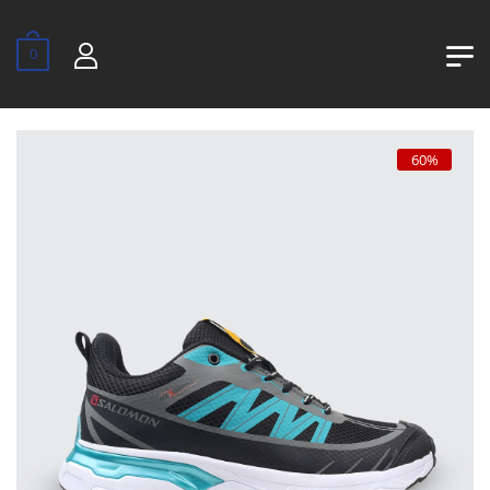
0
60%