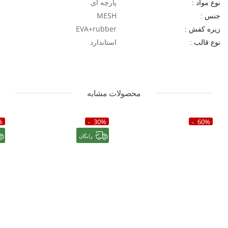
پارچه ای
نوع مواد :
MESH
جنس :
EVA+rubber
زیره کفش :
استاندارد
نوع قالب :
محصولات مشابه
%
30%
60%
رایگان