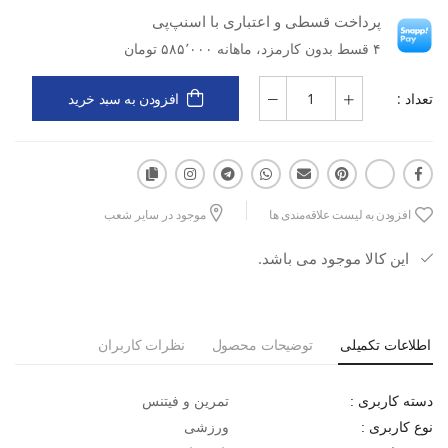
پرداخت قسطی و اعتباری با اسنپ‌پی
رویه از پارچه‌ی MESH سبک و قابل‌تنفس
۴ قسط بدون کارمزد، ماهانه ۵۸۵٬۰۰۰ تومان
زیره‌ی EVA+Rubber با خاصیت ضربه‌گیری بالا
تعداد :
افزودن به سبد خرید
طراحی ارگونومیک و قالب استاندارد
افزودن به لیست علاقه‌مندی ها
موجود در سایر شعب
مناسب برای تمرین، دویدن و استفاده روزانه
این کالا موجود می باشد.
انعطاف‌پذیر، ضدلغزش و بادوام
اطلاعات تکمیلی
توضیحات محصول
نظرات کاربران
تمرین و فیتنس
دسته کاربری :
ورزشی
نوع کاربری :