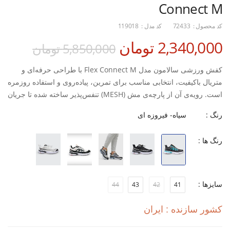
Connect M
کد محصول :
72433
کد مدل :
119018
2,340,000 تومان
5,850,000 تومان
کفش ورزشی سالامون مدل Flex Connect M با طراحی حرفه‌ای و
متریال باکیفیت، انتخابی مناسب برای تمرین، پیاده‌روی و استفاده روزمره
است. رویه‌ی آن از پارچه‌ی مش (MESH) تنفس‌پذیر ساخته شده تا جریان
هوای مناسب درون کفش حفظ شود و از تعریق پا در تمرین‌های طولانی
رنگ :
سیاه- فیروزه ای
جلوگیری کند.
رنگ ها :
زیره‌ی ترکیبی EVA + Rubber علاوه بر جذب ضربه در هر گام، چسبندگی
و ثبات فوق‌العاده‌ای روی سطوح مختلف ایجاد می‌کند. قالب استاندارد و
طراحی ارگونومیک آن باعث می‌شود پا در حالت طبیعی و راحت قرار
بگیرد تا در تمرین، دویدن یا استفاده روزمره احساس سبکی و آزادی
سایزها :
44
43
42
41
داشته باشید.
ویژگی‌ها:
کشور سازنده : ایران