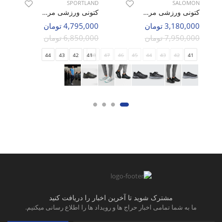
SPORTLAND
SALOMON
کتونی ورزشی مردانه سالامون X Ultra 3 GTX M
کتونی ورزشی مردانه اسپورتلند AeroNix M
3,180,000 تومان
4,795,000 تومان
7,950,000 تومان
6,850,000 تومان
44
43
42
41
48
47
46
45
44
43
42
41
مشترک شوید تا آخرین اخبار را دریافت کنید
ما به شما تمامی اخبار حراج ها و رویداد ها را اطلاع رسانی میکنیم.