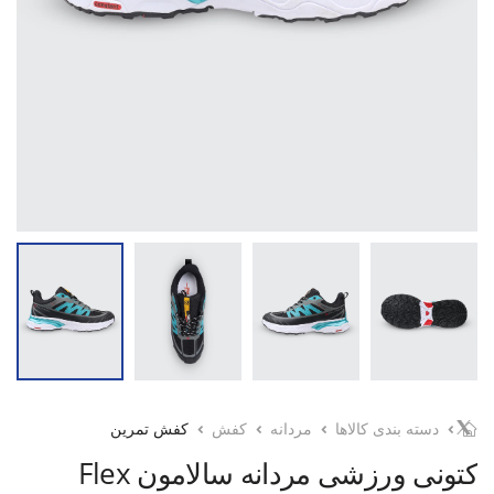
دسته بندی کالاها
مردانه
کفش
کفش تمرین
کتونی ورزشی مردانه سالامون Flex