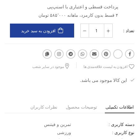
پرداخت قسطی و اعتباری با اسنپ‌پی
رویه از پارچه‌ی MESH سبک و قابل‌تنفس
۴ قسط بدون کارمزد، ماهانه ۵۸۵٬۰۰۰ تومان
زیره‌ی EVA+Rubber با خاصیت ضربه‌گیری بالا
تعداد :
افزودن به سبد خرید
طراحی ارگونومیک و قالب استاندارد
افزودن به لیست علاقه‌مندی ها
موجود در سایر شعب
مناسب برای تمرین، دویدن و استفاده روزانه
این کالا موجود می باشد.
انعطاف‌پذیر، ضدلغزش و بادوام
اطلاعات تکمیلی
توضیحات محصول
نظرات کاربران
تمرین و فیتنس
دسته کاربری :
ورزشی
نوع کاربری :