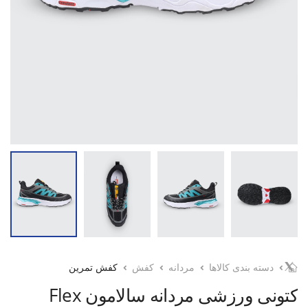
دسته بندی کالاها
مردانه
کفش
کفش تمرین
کتونی ورزشی مردانه سالامون Flex