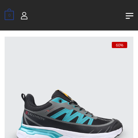
0
60%