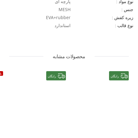
پارچه ای
نوع مواد :
MESH
جنس :
EVA+rubber
زیره کفش :
استاندارد
نوع قالب :
محصولات مشابه
%
رایگان
رایگان