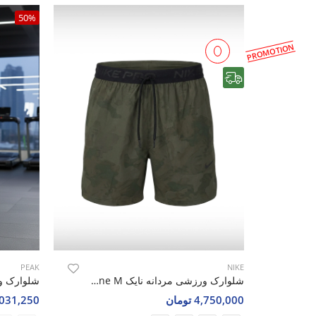
50%
PROMOTION
رایگان
PEAK
NIKE
شلوارک ورزشی مردانه نایک Nike Rush Zone M
4,750,000 تومان
2,031,250 تو