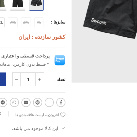
نوع کاربری: ورزشی
سایزها :
XL
3XL
2XL
XL
نوع مواد: پارچه‌ای
کشور سازنده : ایران
جنس: پلی‌استر
پرداخت قسطی و اعتباری ب
مزایا: سبک، مناسب استفاده ورزشی،
۴ قسط بدون کارمزد، ماهانه ۵۱۶٬۲۵۰ تومان
کاربرد: باشگاه، فیتنس، تمرینات هواز
تعداد :
افزودن به لیست علاقه‌مندی ها
این کالا موجود می باشد.