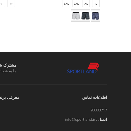
L
M
3XL
2XL
XL
L
مشترک شوی
ما به شما ت
اطلاعات تماس
معرفی برند
90003717
ایمیل :
info@sportland.ir