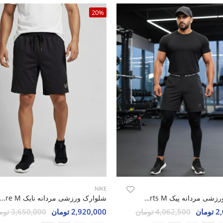
20%
NIKE
شلوارک ورزشی مردانه پیک Leg Shorts M
شلوارک ورزشی مردانه نایک Nike Aero Core M
مان
4,062,500 تومان
2,920,000 تومان
3,650,000 تومان