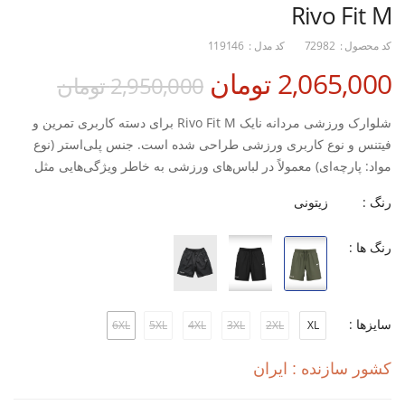
Rivo Fit M
کد محصول :
72982
کد مدل :
119146
2,065,000 تومان
2,950,000 تومان
شلوارک ورزشی مردانه نایک Rivo Fit M برای دسته کاربری تمرین و
فیتنس و نوع کاربری ورزشی طراحی شده است. جنس پلی‌استر (نوع
مواد: پارچه‌ای) معمولاً در لباس‌های ورزشی به خاطر ویژگی‌هایی مثل
سبکی، دوام مناسب و راحتی در استفاده طولانی‌مدت انتخاب می‌شود.
رنگ :
زیتونی
این شلوارک برای تمرینات باشگاهی، تمرینات هوازی و فعالیت‌هایی که
رنگ ها :
نیاز به لباس نیمه‌پوش و آزادانه دارند مناسب است
ویژگی‌های اصلی:
نوع کاربری: ورزشی
سایزها :
6XL
5XL
4XL
3XL
2XL
XL
نوع مواد: پارچه‌ای
کشور سازنده : ایران
جنس: پلی‌استر