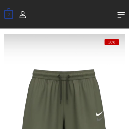
0
30%