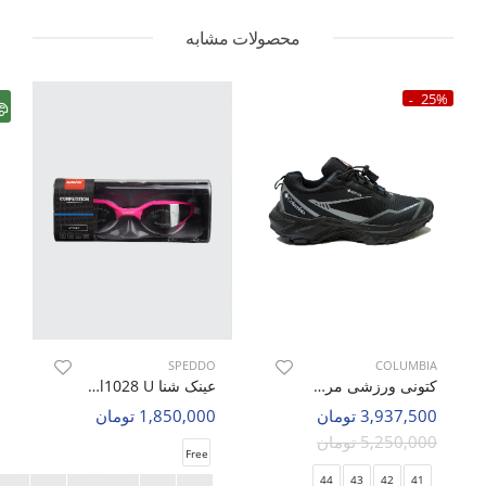
محصولات مشابه
25%
SPEDDO
COLUMBIA
کتونی ورزشی مردانه کلمبیا Columbia Core Tex M
عینک شنا Unisex Speddo Umbra Shade Sbl1028 U
3,937,500 تومان
1,850,000 تومان
5,250,000 تومان
Free
44
43
42
41