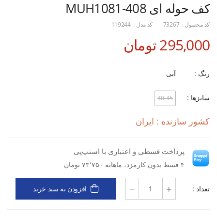
کف حوله ای MUH1081-408
کد محصول :
73267
کد مدل :
119244
295,000 تومان
رنگ :
آبی
سایزها :
40-45
کشور سازنده : ایران
پرداخت قسطی و اعتباری با اسنپ‌پی
۴ قسط بدون کارمزد، ماهانه ۷۳٬۷۵۰ تومان
تعداد :
افزودن به سبد خرید