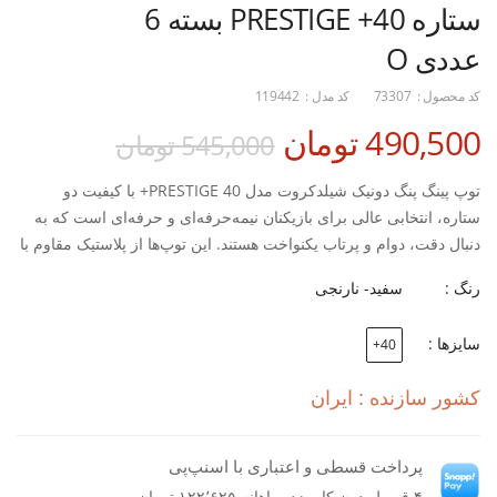
ستاره 40+ PRESTIGE بسته 6
عددی O
کد محصول :
73307
کد مدل :
119442
490,500 تومان
545,000 تومان
توپ پینگ پنگ دونیک شیلدکروت مدل PRESTIGE 40+ با کیفیت دو
ستاره، انتخابی عالی برای بازیکنان نیمه‌حرفه‌ای و حرفه‌ای است که به
دنبال دقت، دوام و پرتاب یکنواخت هستند. این توپ‌ها از پلاستیک مقاوم با
فناوری ABS تولید شده‌اند تا در برابر فشار و ضربات پیاپی مقاومت بالایی
رنگ :
سفید- نارنجی
داشته باشند و مسیر پرتاب دقیقی را در هر رالی حفظ کنند.
قطر استاندارد 40+ میلی‌متر و وزن متعادل آن‌ها، کنترل بیشتری در
سایزها :
40+
ضربات سرعتی و اسپینی فراهم می‌کند. بسته‌ی ۶ عددی این مدل،
گزینه‌ای اقتصادی و باکیفیت برای باشگاه‌ها و بازیکنان حرفه‌ای محسوب
کشور سازنده : ایران
می‌شود.
مزایای محصول:
بسته 6 عددی
پرداخت قسطی و اعتباری با اسنپ‌پی
2 ستاره 40+
۴ قسط بدون کارمزد، ماهانه ۱۲۲٬۶۲۵ تومان