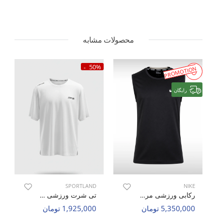
محصولات مشابه
50%
PROMOTION
رایگان
SPORTLAND
NIKE
رکابی ورزشی مردانه نایک Nike Aero Rush M
تی شرت ورزشی مردانه اسپورتلند Ticino M
5,350,000 تومان
1,925,000 تومان