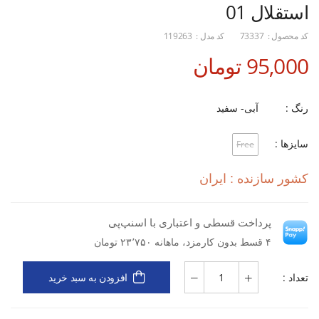
استقلال 01
کد محصول :
73337
کد مدل :
119263
95,000 تومان
رنگ :
آبی- سفید
سایزها :
Free
کشور سازنده : ایران
پرداخت قسطی و اعتباری با اسنپ‌پی
۴ قسط بدون کارمزد، ماهانه ۲۳٬۷۵۰ تومان
تعداد :
افزودن به سبد خرید