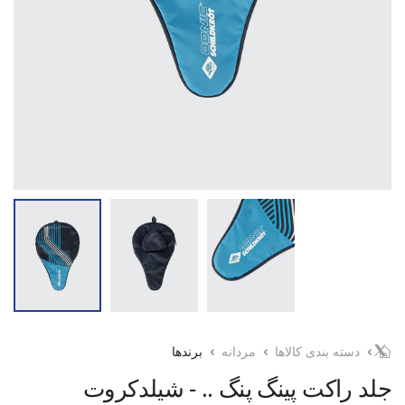
دسته بندی کالاها
مردانه
برندها
جلد راکت پینگ پنگ .. - شیلدکروت