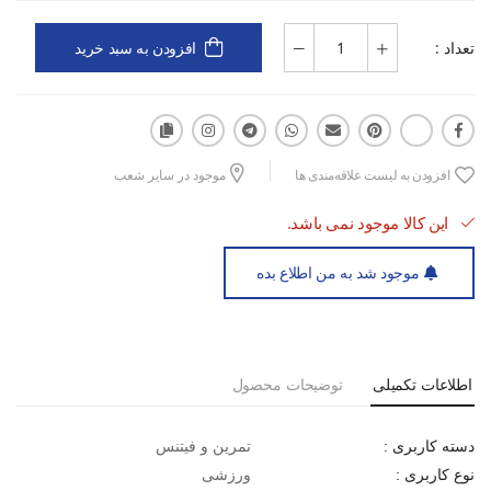
تعداد :
زیره‌ی PU نرم با قابلیت جذب ضربه
افزودن به سبد خرید
مناسب برای تمرینات روزانه، فیتنس و پیاده‌روی
افزودن به لیست علاقه‌مندی ها
موجود در سایر شعب
طراحی ارگونومیک و پایدار
این کالا موجود نمی باشد.
موجود شد به من اطلاع بده
قالب استاندارد با راحتی بالا
اطلاعات تکمیلی
توضیحات محصول
تمرین و فیتنس
دسته کاربری :
ورزشی
نوع کاربری :