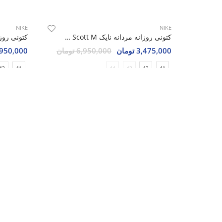
NIKE
NIKE
کتونی روزانه مردانه نایک Nike Jordan 1 Low Travis Scott M
3,475,000 تومان
6,950,000 تومان
8,950,000 تو
42
41
44
43
42
41
مشترک شوی
ما به شما ت