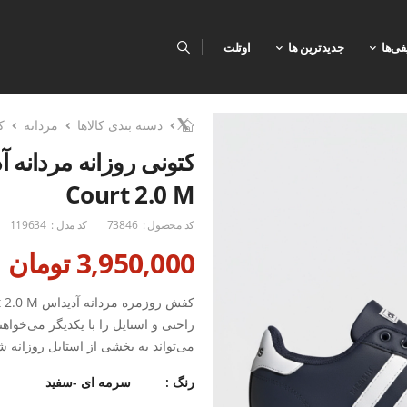
فی‌ها
جدیدترین ها
اوتلت
دسته بندی کالاها
مردانه
ک
Court 2.0 M
کد محصول :
73846
کد مدل :
119634
3,950,000 تومان
راحتی و استایل را با یکدیگر می‌خواه
می‌تواند به بخشی از استایل روزانه ش
مناسب است و به لطف طراحی آن، می‌ت
رنگ :
سرمه ای -سفید
بیشتر سپری کنید. علاوه بر این، این