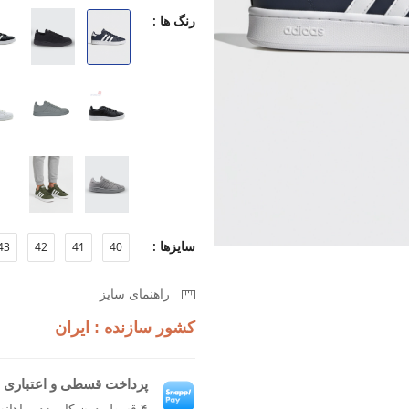
بماند.
رنگ ها :
طراحی مدرن که به آسانی با استایل
زیره سبک برای راحتی بیشتر در طول
قابلیت تنفس بالا برای جلوگیری از تع
اگر به دنبال کفشی هستید که همزمان ر
Grand Court 2.0 M انتخابی بی‌نظیر برای شما خواهد بود.
سایزها :
43
42
41
40
راهنمای سایز
کشور سازنده : ایران
پرداخت قسطی و اعتباری ب
۴ قسط بدون کارمزد، ماهانه ۹۸۷٬۵۰۰ تومان