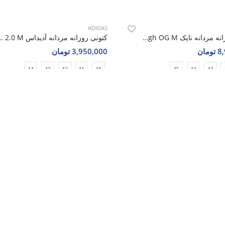
ADIDAS
کتونی روزانه مردانه نایک Nike Air Jordan 1 LV High OG M
کتونی روزانه مردانه آدیداس M
مان
3,950,000 تومان
44
43
42
41
40
45
44
43
د تا آخرین اخبار را دریافت کنید
مامی اخبار حراج ها و رویداد ها را اطلاع رسانی میکنیم.