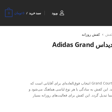
0
ورود
سبد خرید
0 تومان
فش
کفش روزانه
کتونی روزانه مردانه آدیداس Adidas Grand
کفش روزمره مردانه آدیداس Grand Court 2.0 M انتخاب فوق‌العاده‌ای برای آقایانی است که
ند. این کفش به سادگی با هر نوع لباسی هماهنگ می‌شود و
ما تبدیل گردد. این کفش برای فعالیت‌های روزانه بسیار
وانید بدون احساس سنگینی یا خستگی، روزتان را با انرژی
 کفش به پای شما کمک می‌کند تا در طول روز خنک و خشک