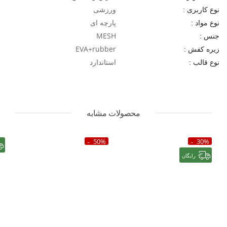
ورزشی
نوع کاربری :
پارچه ای
نوع مواد :
MESH
جنس :
EVA+rubber
زیره کفش :
استاندارد
نوع قالب :
محصولات مشابه
50%
30%
رایگان