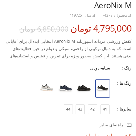
AeroNix M
کد محصول :
74278
کد مدل :
119725
4,795,000 تومان
6,850,000 تومان
کفش ورزشی مردانه اسپورتلند AeroNix M انتخابی ایده‌آل برای آقایانی
است که به دنبال ترکیبی از راحتی، سبکی و دوام در حین فعالیت‌های
بدنی هستند. این کفش به‌طور ویژه برای تمرین و فیتنس و استفاده‌های
ورزشی طراحی شده تا بهترین عملکرد را در محیط‌های مختلف تمرینی
رنگ :
سیاه- دودی
به شما ارائه دهد.
رنگ ها :
رویه این کفش از مواد پارچه‌ای با جنس MESH ساخته شده است که با
ایجاد جریان هوای مداخلی، از تعریق بیش از حد پا جلوگیری کرده و باعث
خنک ماندن پا در طول تمرینات سنگین می‌شود. زیره این کفش از ترکیب
تکنولوژی EVA و Rubber بهره می‌برد؛ بخش EVA وظیفه جذب ضربات
سایزها :
44
43
42
41
ناشی از حرکت را بر عهده دارد تا فشار از روی مفاصل برداشته شود و
بخش Rubber (لاستیکی) پایداری و چسبندگی فوق‌العاده‌ای را روی
راهنمای سایز
سطوح مختلف فراهم می‌کند. همچنین با داشتن قالب استاندارد، این
کفش به‌راحتی روی پا جای گرفته و راحتی بی‌نظیری را در طول روز