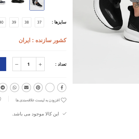
زیره دولایه EVA + Rubber برای جذب ضربه و چسبندگی بهتر
سایزها :
40
39
38
37
وزن سبک و مناسب دویدن، باشگاه، پی
کشور سازنده : ایران
قالب استاندارد با فیت راحت و بدون 
تعداد :
مناسب استفاده روزانه و ورزشی
افزودن به لیست علاقه‌مندی ها
این کالا موجود می باشد.