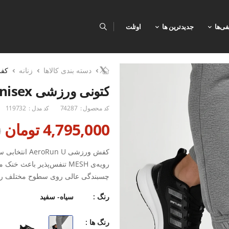
فی‌ها
جدیدترین ها
اوتلت
دسته بندی کالاها
زنانه
کف
کتونی ورزشی Unisex اسپورتلند AeroRun U
کد محصول :
74287
کد مدل :
119732
4,795,000 تومان
0
کفش ورزشی  U
چسبندگی عالی روی سطوح مختلف را فر
فشار ایجاد کرده و آن را به یک کتو
رنگ :
سیاه- سفید
ویژگی‌ها:رویه پارچه‌ای MESH با تهویه عالی و جلوگیری از تعریق
رنگ ها :