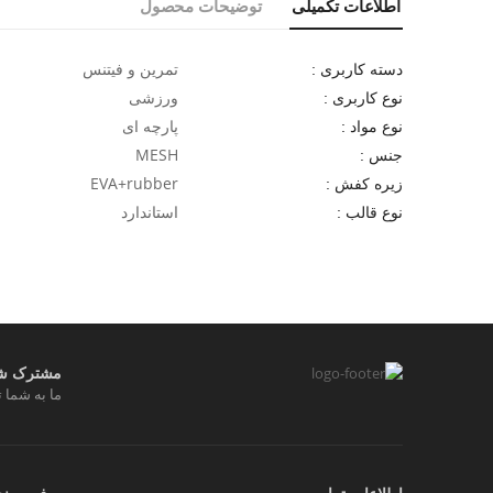
اطلاعات تکمیلی
توضیحات محصول
تمرین و فیتنس
دسته کاربری :
ورزشی
نوع کاربری :
پارچه ای
نوع مواد :
MESH
جنس :
EVA+rubber
زیره کفش :
استاندارد
نوع قالب :
مشترک شوی
ما به شما ت