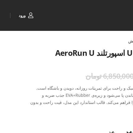
ورود
ش
6,850,00 تومان
AeroRun انتخابی سبک و راحت برای تمرینات روزانه، دویدن و باشگاه است.
رویه‌ی MESH تنفس‌پذیر باعث خنک ماندن پا می‌شود و زیره‌ی EVA+Rubber جذب ضربه و
اهم می‌کند. قالب استاندارد این مدل، فیت راحت و بدون
نی ورزشی مناسب استفاده روزانه تبدیل کرده است