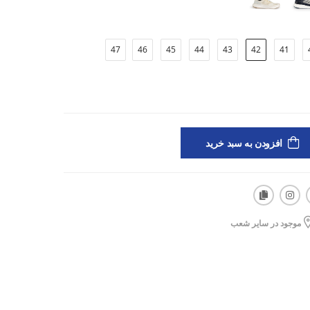
47
46
45
44
43
42
41
اده‌روی و تمرینات فیتنس
فشار
افزودن به سبد خرید
موجود در سایر شعب