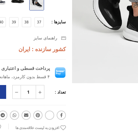
زیره دولایه EVA + Rubber برای جذب ضربه و چسبندگی بهتر
سایزها :
40
39
38
37
وزن سبک و مناسب دویدن، باشگاه، پی
راهنمای سایز
کشور سازنده : ایران
قالب استاندارد با فیت راحت و بدون 
پرداخت قسطی و اعتباری ب
مناسب استفاده روزانه و ورزشی
۴ قسط بدون کارمزد، ماهانه ۱٬۱۹۸٬۷۵۰ تومان
تعداد :
افزودن به لیست علاقه‌مندی ها