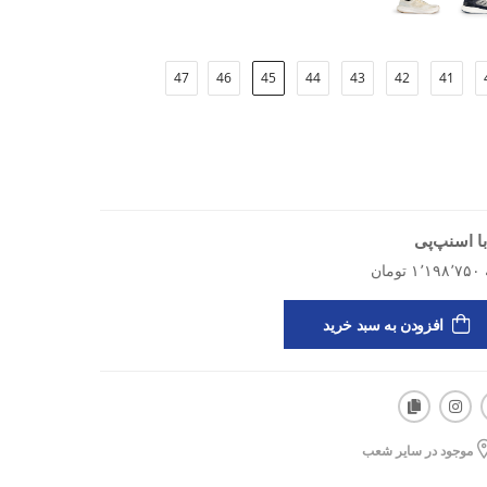
47
46
45
44
43
42
41
اده‌روی و تمرینات فیتنس
فشار
ا اسنپ‌پی
افزودن به سبد خرید
موجود در سایر شعب