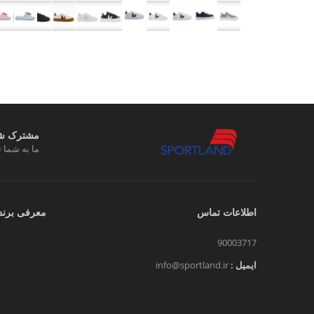
مشترک شوی
ما به شما ت
اطلاعات تماس
معرفی برند
90003717
ایمیل :
info@sportland.ir