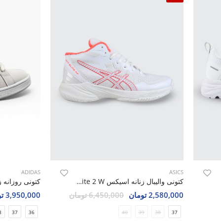
ADIDAS
ASICS
کتونی والیبال زنانه اسیکس Asics Sky Elite 2 W
2,580,000 تومان
6,450,000 تومان
3,950,000 تومان
8
37
36
40
39
38
37