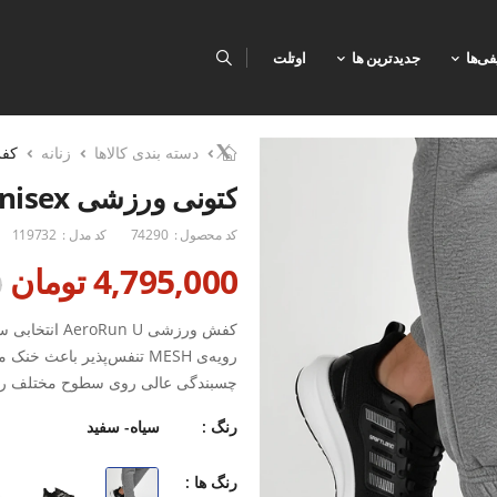
فی‌ها
جدیدترین ها
اوتلت
دسته بندی کالاها
زنانه
کف
کتونی ورزشی Unisex اسپورتلند AeroRun U
کد محصول :
74290
کد مدل :
119732
4,795,000 تومان
0
کفش ورزشی  U
چسبندگی عالی روی سطوح مختلف را فر
فشار ایجاد کرده و آن را به یک کتو
رنگ :
سیاه- سفید
ویژگی‌ها:رویه پارچه‌ای MESH با تهویه عالی و جلوگیری از تعریق
رنگ ها :