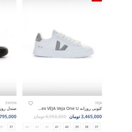
PAYON
VEJA
کتونی روزانه Unisex VEJA Veja One U
3,465,000 تومان
4,950,000 تومان
795,000 تومان
38
37
44
43
42
41
40
39
38
37