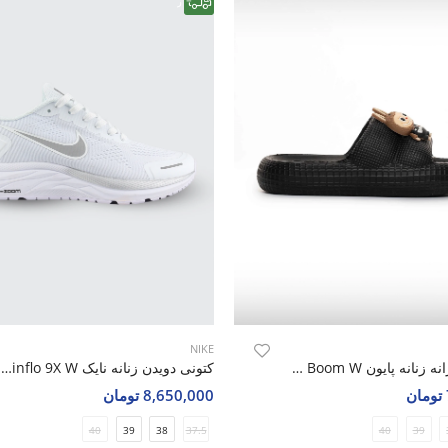
رایگان
NIKE
صندل روزانه زنانه پایون Labubu Boom W
کتونی دویدن زنانه نایک Nike Winflo 9X W
8,650,000 تومان
40
39
38
37.5
40
39