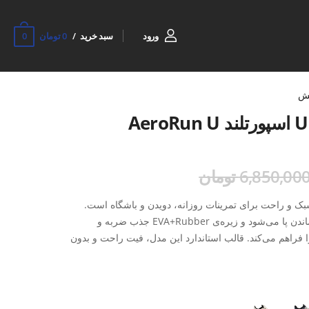
0
ورود
سبد خرید
0 تومان
ش
6,850,00 تومان
AeroRun انتخابی سبک و راحت برای تمرینات روزانه، دویدن و باشگاه است.
رویه‌ی MESH تنفس‌پذیر باعث خنک ماندن پا می‌شود و زیره‌ی EVA+Rubber جذب ضربه و
اهم می‌کند. قالب استاندارد این مدل، فیت راحت و بدون
نی ورزشی مناسب استفاده روزانه تبدیل کرده است