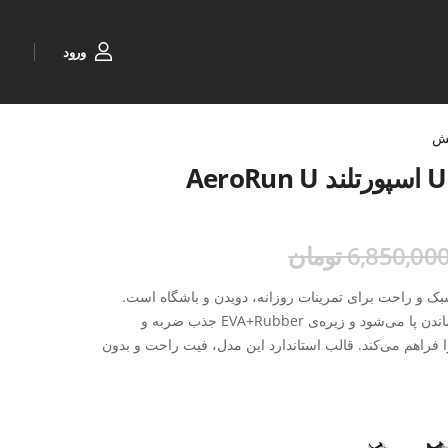
ورود
ش
6,850,00 تومان
AeroRun انتخابی سبک و راحت برای تمرینات روزانه، دویدن و باشگاه است.
رویه‌ی MESH تنفس‌پذیر باعث خنک ماندن پا می‌شود و زیره‌ی EVA+Rubber جذب ضربه و
اهم می‌کند. قالب استاندارد این مدل، فیت راحت و بدون
نی ورزشی مناسب استفاده روزانه تبدیل کرده است