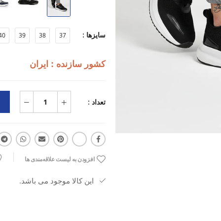
زیره دولایه EVA + Rubber برای جذب ضربه و چسبندگی بهتر
سایزها :
40
39
38
37
وزن سبک و مناسب دویدن، باشگاه، پی
کشور سازنده : ایران
قالب استاندارد با فیت راحت و بدون 
تعداد :
مناسب استفاده روزانه و ورزشی
افزودن به لیست علاقه‌مندی ها
این کالا موجود می باشد.