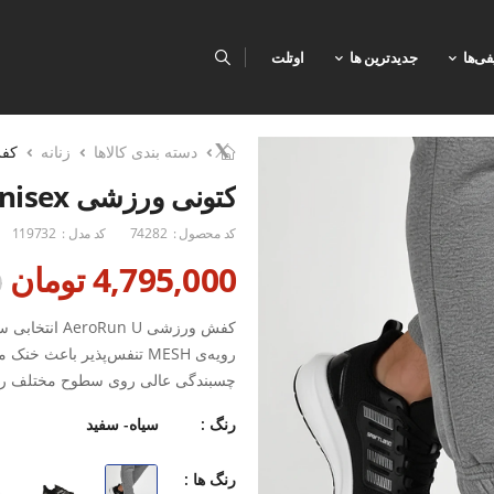
فی‌ها
جدیدترین ها
اوتلت
دسته بندی کالاها
زنانه
کف
کتونی ورزشی Unisex اسپورتلند AeroRun U
کد محصول :
74282
کد مدل :
119732
4,795,000 تومان
0
کفش ورزشی  U
چسبندگی عالی روی سطوح مختلف را فر
فشار ایجاد کرده و آن را به یک کتو
رنگ :
سیاه- سفید
ویژگی‌ها:رویه پارچه‌ای MESH با تهویه عالی و جلوگیری از تعریق
رنگ ها :