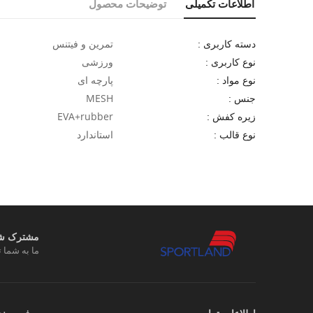
اطلاعات تکمیلی
توضیحات محصول
تمرین و فیتنس
دسته کاربری :
ورزشی
نوع کاربری :
پارچه ای
نوع مواد :
MESH
جنس :
EVA+rubber
زیره کفش :
استاندارد
نوع قالب :
مشترک شوی
ما به شما ت