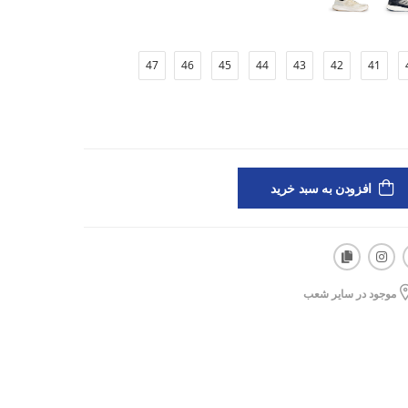
47
46
45
44
43
42
41
اده‌روی و تمرینات فیتنس
فشار
افزودن به سبد خرید
موجود در سایر شعب