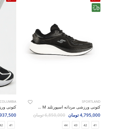
رایگان
COLUMBIA
SPORTLAND
کتونی ورزشی مردانه اسپورتلند AeroNix M
4,795,000 تومان
6,850,000 تومان
3,937,500 تو
42
41
44
43
42
41