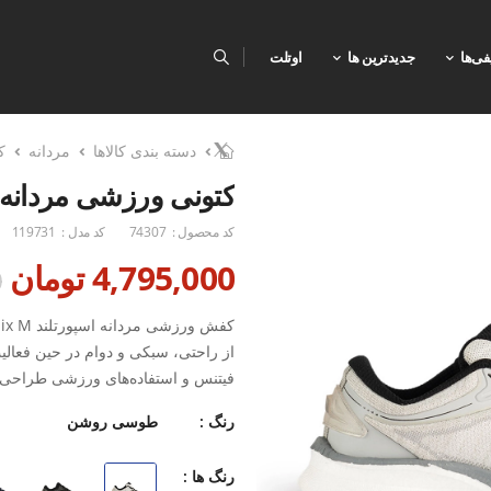
فی‌ها
جدیدترین ها
اوتلت
دسته بندی کالاها
مردانه
ک
کتونی ورزشی مردانه اسپورتل
کد محصول :
74307
کد مدل :
119731
4,795,000 تومان
0
از راحتی، سبکی و دوام در حین فعالی
فیتنس و استفاده‌های ورزشی طراحی ش
ارائه دهد.
رنگ :
طوسی روشن
رنگ ها :
از تعریق بیش از حد پا جلوگیری کرده