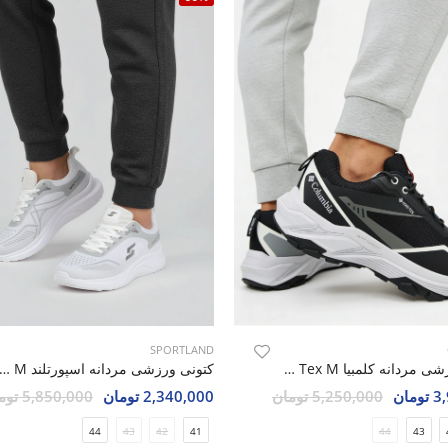
SPORTLAND
کتونی ورزشی مردانه کلمبیا Columbia Core Tex M
کتونی ورزشی مردانه اسپورتلند tor M
مان
5,250,000 تومان
2,340,000 تومان
5,850,000 تومان
44
43
42
41
44
43