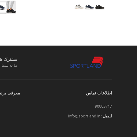
مشترک شوی
ما به شما ت
اطلاعات تماس
معرفی برند
90003717
ایمیل :
info@sportland.ir