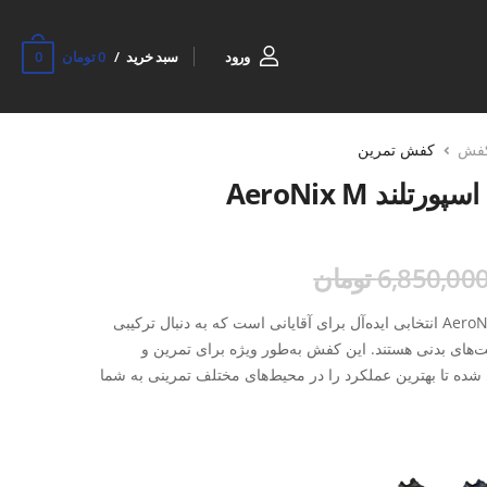
0
ورود
سبد خرید
0 تومان
فش
کفش تمرین
ند AeroNix M
6,850,00 تومان
کفش ورزشی مردانه اسپورتلند AeroNix M انتخابی ایده‌آل برای آقایانی است که به دنبال ترکیبی
ت‌های بدنی هستند. این کفش به‌طور ویژه برای تمرین و
ده تا بهترین عملکرد را در محیط‌های مختلف تمرینی به شما
رویه این کفش از مواد پارچه‌ای با جنس MESH ساخته شده است که با ایجاد جریان هوای مداخلی،
 و باعث خنک ماندن پا در طول تمرینات سنگین می‌شود. زیره