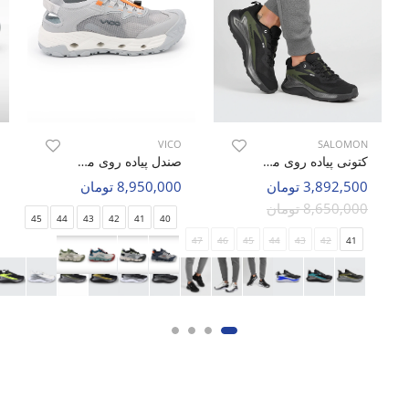
VICO
SALOMON
کتونی پیاده روی مردانه سالامون Genesis Matrix M
صندل پیاده روی مردانه ویکو Vico R1028 M
3,892,500 تومان
8,950,000 تومان
8,650,000 تومان
45
44
43
42
41
40
47
46
45
44
43
42
41