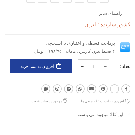
رویه MESH با تهویه عالی و خشک‌ماندن پا
راهنمای سایز
کشور سازنده : ایران
زیره EVA + Rubber با ضربه‌گیری و دوام بالا
پرداخت قسطی و اعتباری با اسنپ‌پی
مناسب پیاده‌روی، تمرینات سبک و استفاده روزانه
۴ قسط بدون کارمزد، ماهانه ۱٬۱۹۸٬۷۵۰ تومان
تعداد :
افزودن به سبد خرید
طراحی سبک، منعطف و راحت
قالب استاندارد با فیت متعادل
افزودن به لیست علاقه‌مندی ها
موجود در سایر شعب
این کالا موجود می باشد.