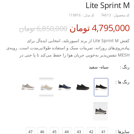
Lite Sprint M
کد محصول :
74613
کد مدل :
119816
4,795,000 تومان
6,850,000 تومان
کفش Lite Sprint M از برند اسپورتلند، انتخابی ایده‌آل برای
پیاده‌روی‌های روزانه، تمرینات سبک و استفاده طولانی‌مدت است. رویه‌ی
MESH تنفس‌پذیر به‌خوبی جریان هوا را حفظ می‌کند تا پا حتی در
مسیرهای طولانی خنک و خشک بماند. زیره‌ی ترکیبی EVA + Rubber نیز
رنگ :
سیاه- سفید
با جذب ضربه مناسب و چسبندگی قابل‌اعتماد، تجربه‌ای نرم، پایدار و
راحت در هر قدم ایجاد می‌کند.
رنگ ها :
این مدل با قالب استاندارد طراحی شده و فیت راحت و بدون فشار برای
انواع فرم پا فراهم می‌آورد. طراحی ساده و اسپرت Lite Sprint آن را به
گزینه‌ای مناسب برای استفاده روزمره، باشگاه یا پیاده‌روی‌های طولانی
تبدیل کرده است.
ویژگی‌ها:
سایزها :
47
46
45
44
43
42
41