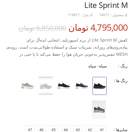
Lite Sprint M
کد محصول :
74617
کد مدل :
119817
4,795,000 تومان
6,850,000 تومان
کفش Lite Sprint M از برند اسپورتلند، انتخابی ایده‌آل برای
پیاده‌روی‌های روزانه، تمرینات سبک و استفاده طولانی‌مدت است. رویه‌ی
MESH تنفس‌پذیر به‌خوبی جریان هوا را حفظ می‌کند تا پا حتی در
مسیرهای طولانی خنک و خشک بماند. زیره‌ی ترکیبی EVA + Rubber نیز
رنگ :
سیاه- سیاه
با جذب ضربه مناسب و چسبندگی قابل‌اعتماد، تجربه‌ای نرم، پایدار و
راحت در هر قدم ایجاد می‌کند.
رنگ ها :
این مدل با قالب استاندارد طراحی شده و فیت راحت و بدون فشار برای
انواع فرم پا فراهم می‌آورد. طراحی ساده و اسپرت Lite Sprint آن را به
گزینه‌ای مناسب برای استفاده روزمره، باشگاه یا پیاده‌روی‌های طولانی
تبدیل کرده است.
ویژگی‌ها:
سایزها :
47
46
45
44
43
42
41