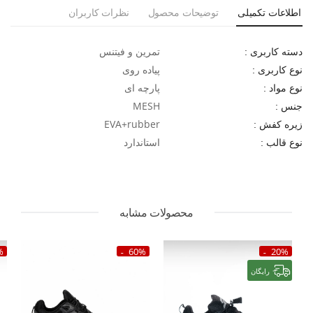
اطلاعات تکمیلی
توضیحات محصول
نظرات کاربران
تمرین و فیتنس
دسته کاربری :
پیاده روی
نوع کاربری :
پارچه ای
نوع مواد :
MESH
جنس :
EVA+rubber
زیره کفش :
استاندارد
نوع قالب :
محصولات مشابه
%
60%
20%
رایگان