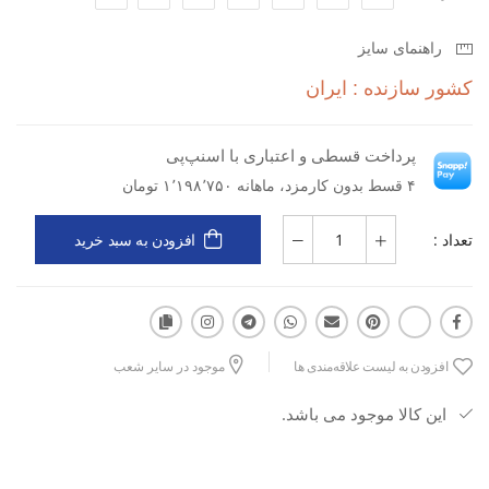
رویه MESH با تهویه عالی و خشک‌ماندن پا
راهنمای سایز
کشور سازنده : ایران
زیره EVA + Rubber با ضربه‌گیری و دوام بالا
پرداخت قسطی و اعتباری با اسنپ‌پی
مناسب پیاده‌روی، تمرینات سبک و استفاده روزانه
۴ قسط بدون کارمزد، ماهانه ۱٬۱۹۸٬۷۵۰ تومان
تعداد :
افزودن به سبد خرید
طراحی سبک، منعطف و راحت
قالب استاندارد با فیت متعادل
افزودن به لیست علاقه‌مندی ها
موجود در سایر شعب
این کالا موجود می باشد.