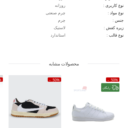
روزانه
نوع کاربری :
چرم صنعتی
نوع مواد :
چرم
جنس :
لاستیک
زیره کفش :
استاندارد
نوع قالب :
محصولات مشابه
%
50%
50%
رایگان