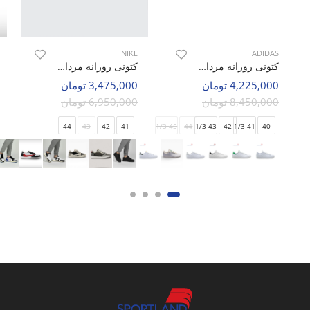
NIKE
ADIDAS
کتونی روزانه مردانه آدیداس Adidas Stan Smith Recon M
کتونی روزانه مردانه نایک Nike Jordan 1 Low Travis Scott M
4,225,000 تومان
3,475,000 تومان
8,450,000 تومان
6,950,000 تومان
44
43
42
41
45 1/3
44
43 1/3
42
41 1/3
40