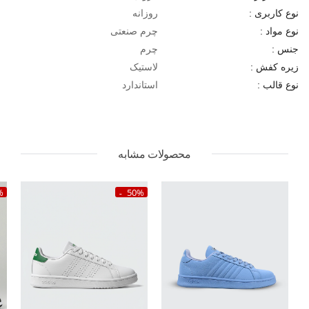
روزانه
نوع کاربری :
چرم صنعتی
نوع مواد :
چرم
جنس :
لاستیک
زیره کفش :
استاندارد
نوع قالب :
محصولات مشابه
%
50%