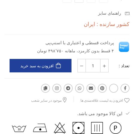
ویژگی‌های اصلی و کلیدی:
راهنمای سایز
برند: اسپورتلند
کشور سازنده : ایران
دسته کاربری: تمرین و فیتنس
پرداخت قسطی و اعتباری با اسنپ‌پی
نوع کاربری: ورزشی
۴ قسط بدون کارمزد، ماهانه ۴۹۸٬۷۵۰ تومان
نوع مواد: پارچه‌ای
تعداد :
افزودن به سبد خرید
جنس: فلامنت
ویژگی‌ها: سبک، تنفس‌پذیر، خشک‌شونده سریع، کشسان و راحت
مزایا: مناسب برای تمرینات طولانی، جلوگیری از تجمع رطوبت، آزادی
افزودن به لیست علاقه‌مندی ها
موجود در سایر شعب
کامل حرکت
این کالا موجود می باشد.
کاربرد: فیتنس، هوازی، بدنسازی، تمرینات روزمره