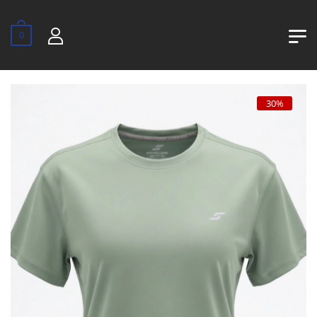
0
30%