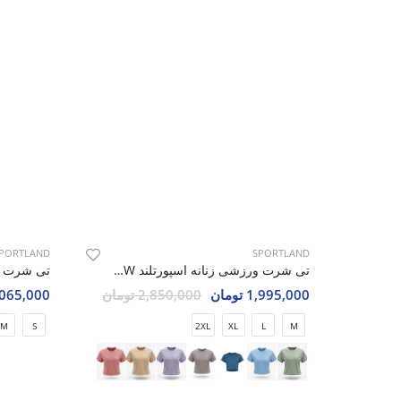
SPORTLAND
تی شرت ورزشی زنانه اسپورتلند SHIFT Move W
1,995,000 تومان
2,850,000 تومان
PORTLAND
2XL
XL
L
M
2,065,000 تو
M
S