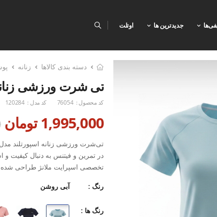
فی‌ها
جدیدترین ها
اوتلت
دسته بندی کالاها
زنانه
پو
تی شرت ورزشی زنانه اسپورتلن
کد محصول :
76054
کد مدل :
120284
1,995,000 تومان
0
در تمرین و فیتنس به دنبال کیفیت و ا
تخصصی اسپرایت ملانژ طراحی شده اس
و متفاوت به پوشش ورزشی شما می‌
رنگ :
آبی روشن
این تی‌شرت با ساختار پارچه‌ای خاص
رنگ ها :
ایجاد کرده و با مدیریت هوشمند رطو