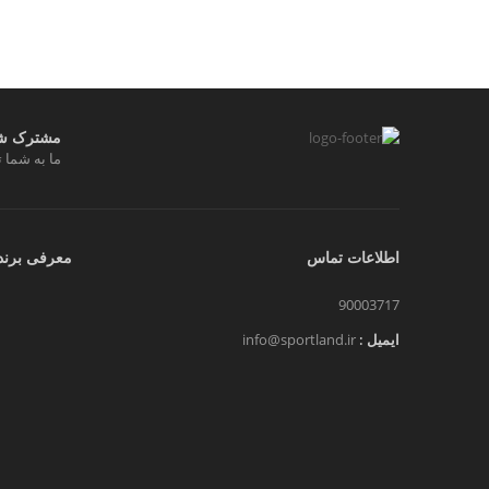
مشترک شوی
ما به شما ت
اطلاعات تماس
معرفی برند
90003717
ایمیل :
info@sportland.ir