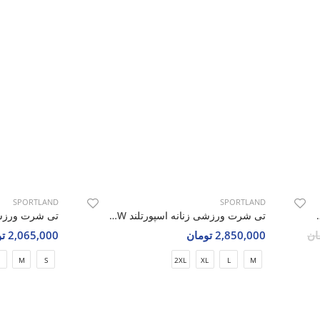
SPORTLAND
SPORTLAND
رتلند SHIFT Prime W
تی شرت ورزشی زنانه اسپورتلند SHIFT Mode W
2,850,000 تومان
2,065,000 تومان
M
S
2XL
XL
L
M