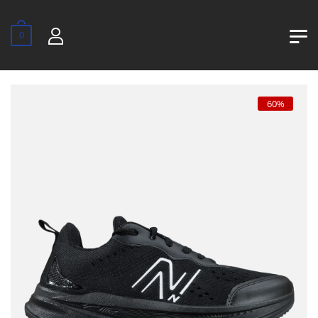
0
60%