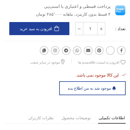
پرداخت قسطی و اعتباری با اسنپ‌پی
:
۴ قسط بدون کارمزد، ماهانه ۴۸۵٬۰۰۰ تومان
رویه MESH سبک و تنفس‌پذیر
تعداد :
افزودن به سبد خرید
زیره EVA با جذب ضربه مناسب
مناسب دویدن، تمرین و فیتنس
افزودن به لیست علاقه‌مندی ها
موجود در سایر شعب
این کالا موجود نمی باشد.
قالب استاندارد با فیت راحت
موجود شد به من اطلاع بده
کاهش فشار به پا در تمرین‌های طولانی
اطلاعات تکمیلی
توضیحات محصول
نظرات کاربران