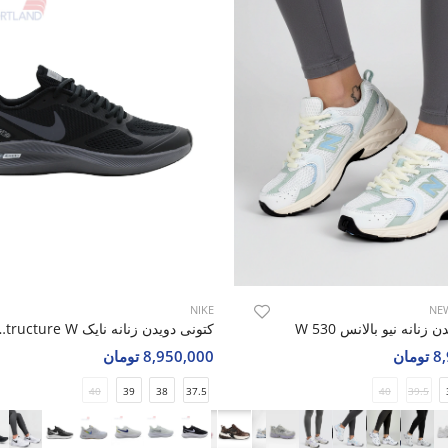
NIKE
NE
زنانه نیو بالانس 530 W
کتونی دویدن زنانه نایک ture W
مان
8,950,000 تومان
40
39
38
37.5
40
39.5