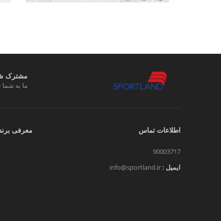
مشترک شوی
ما به شما ت
اطلاعات تماس
معرفی برند
90003717
ایمیل :
info@sportland.ir