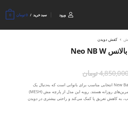
0
ورود
سبد خرید
0 تومان
ش
کفش دویدن
 Neo NB W
4,850,00 تومان
کفش دویدن زنانه New Balance Neo NB W انتخابی مناسب برای بانوانی است که به‌دنبال یک
کفش دویدن سبک، راحت و مناسب تمرین‌های روزانه هستند. رویه این مدل از پارچه مش (MESH)
 به کاهش تعریق پا کمک می‌کند و راحتی بیشتری در دویدن
فشار واردشده به پا و زانو را در حین دویدن کاهش می‌دهد و باعث
خستگی کمتری داشته باشید. قالب استاندارد کفش نیز فیت