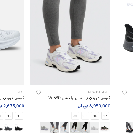
NIKE
NEW BALANCE
Nike Air Guide 10 Struc
کتونی دویدن زنانه نیو بالانس 530 W
8,950,000 تومان
2,675,000 تومان
9
38
37
40
39.5
38
37