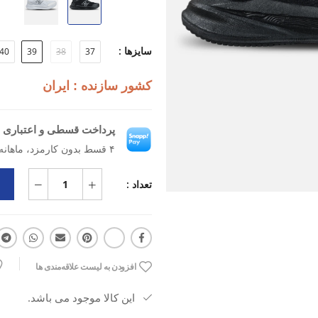
مناسبی ایجاد می‌کند و برای استفاده 
قابل‌اعتماد است که می‌توانید آن را ا
سایزها :
40
39
38
37
ویژگی‌ها
کشور سازنده : ایران
:
رویه MESH سبک و تنفس‌پذیر
پرداخت قسطی و اعتباری ب
۴ قسط بدون کارمزد، ماهانه ۴۸۵٬۰۰۰ تومان
زیره EVA با جذب ضربه مناسب
تعداد :
مناسب دویدن، تمرین و فیتنس
قالب استاندارد با فیت راحت
افزودن به لیست علاقه‌مندی ها
این کالا موجود می باشد.