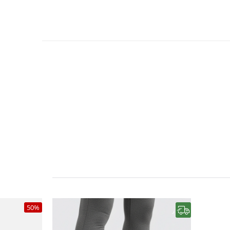
ی
50%
رایگان