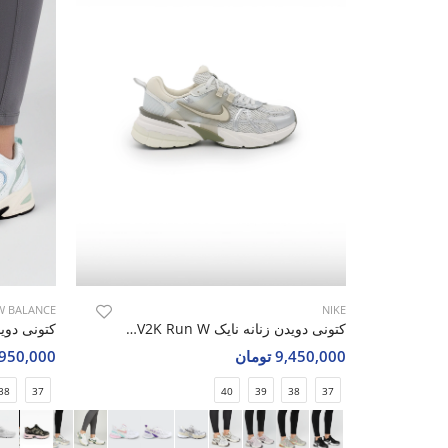
W BALANCE
NIKE
کتونی دویدن زنانه نایک Nike V2K Run W
کتونی دویدن 
9,450,000 تومان
8,950,000 تو
38
37
40
39
38
37