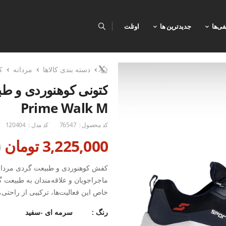
فی‌ها
جدیدترین ها
اوتلت
دسته بندی کالاها
مردانه
ک
کتونی کوهنوردی و طب
Prime Walk M
کد محصول :
76547
کد مدل :
120404
3,225,000 تومان
0
ماجراجویان و علاقه‌مندان به طبیعت 
خاص این فعالیت‌ها، ترکیبی از راحتی،
و طولانی ارائه می‌دهد.
رنگ :
سرمه ای -سفید