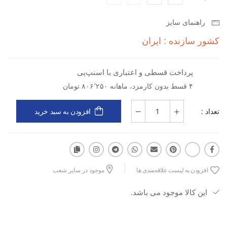
راحتی بی‌نظیری را برای انواع پاها فراهم می‌آورد و امکان استفاده
راهنمای سایز
طولانی مدت را بدون احساس ناراحتی میسر می‌سازد.
کشور سازنده : ایران
با کفش اسپورتلند Prime Walk M، با اطمینان خاطر در دل طبیعت قدم
بگذارید و از هر لحظه ماجراجویی خود لذت ببرید. این محصول با در نظر
پرداخت قسطی و اعتباری با اسنپ‌پی
گرفتن شرایط خرید برای علاقه‌مندان، از طریق خرید اقساطی نیز قابل
دسترس است.
۴ قسط بدون کارمزد، ماهانه ۸۰۶٬۲۵۰ تومان
ویژگی‌های کلیدی
:
تعداد :
افزودن به سبد خرید
دسته‌بندی: کمپینگ و طبیعت گردی
رویه پارچه‌ای MESH برای تنفس‌پذیری و مقاومت
زیره ترکیبی EVA + Rubber برای جذب ضربه و چسبندگی عالی
افزودن به لیست علاقه‌مندی ها
موجود در سایر شعب
این کالا موجود می باشد.
قالب استاندارد برای راحتی حداکثری
ایده‌آل برای مسیرهای طولانی و ناهموار