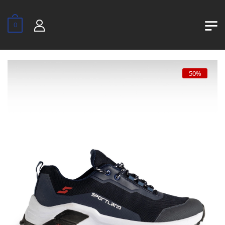
0
50%