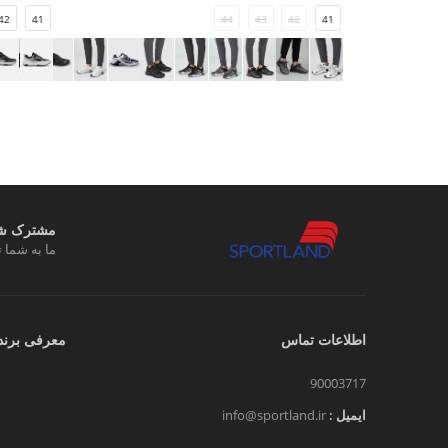
42
41
44
43
42
41
مشترک شوی
ما به شما ت
اطلاعات تماس
معرفی برند
90003717
ایمیل :
info@sportland.ir