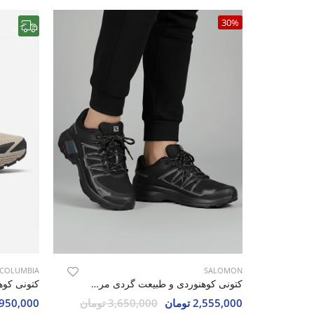
30%
رایگان
COLUMBIA
SALOMON
کتونی کوهنوردی و طبیعت گردی مردانه سالامون Speed Verse M
2,555,000 تومان
3,650,000 تومان
8,950,000 تو