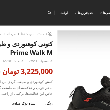
فی‌ها
جدیدترین ها
اوتلت
دسته بندی کالاها
مردانه
ک
کتونی کوهنوردی و طب
Prime Walk M
کد محصول :
76551
کد مدل :
120403
3,225,000 تومان
0
ماجراجویان و علاقه‌مندان به طبیعت 
خاص این فعالیت‌ها، ترکیبی از راحتی،
و طولانی ارائه می‌دهد.
رنگ :
سیاه-نوک مدادی