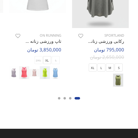
ON RUNNING
SPORTLAND
رکابی ورزشی زنانه اسپورتلند Rolf W
تاپ ورزشی زنانه آن رانینگ Velora W
795,000 تومان
3,850,000 تومان
2,650,000 تومان
2XL
XL
L
XL
L
M
S